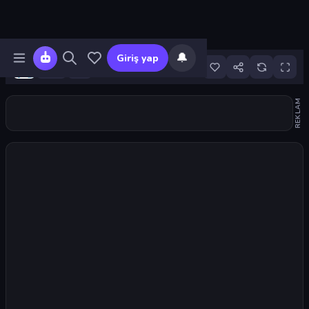
🔔
Giriş yap
6
REKLAM
Oyunu başlat