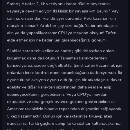
Sarhoş Atıcılar 2, ilk versiyonu kadar düello heyecanını
yaymaya devam ediyor! İki kişilik bir savaşa kim gelirdi? Vay
canına, en azından ikisi de aynı durumda! Peki kazanan kim
olacak o zaman? Artık her şey size bağlı. Ya bir arkadaşınızı
alın ya da yapabiliyorsanız CPU’ya meydan okuyun! Zaferi
elde etmek için ne kadar ileri gidebileceğinizi görelim!
Silahlar zaten tehlikelidir ve sarhoş gibi dolaşırken onları
kullanmak daha da kötüdür! Tamamen karakterlerden
bahsediyoruz, sizden değil elbette. Şimdi zaferi kazanmak için
onlardan birini kontrol etme sorumluluğunu üstleniyorsun. İki
oyunculu bir aksiyon oyunu olduğu için bir arkadaşınızı davet
edebilir ve diğer karakteri sizinkinden daha iyi idare edip
edemeyeceklerini görebilirsiniz. Veya CPU’ya meydan
okuyabilir ve ona gerçek oyuncu gücünü gösterebilirsiniz!
Amacınız rakibinizin binanın tepesinden düşmesini sağlayarak
5 kez kazanmaktır. Bunun için karakterinize tıklayıp ateş
etmelisiniz. Farklı güçlere sahip farklı silahlar kullanacaksınız.