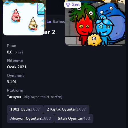
Özel
Oyunlar
›
2 Kişilik Oyunlar
›
Sarhoş Atıcılar 2
Sarhoş Atıcılar 2
Puan
8,6
(7 oy)
Eklenme
Ocak 2021
Oynanma
3.191
Platform
Tarayıcı
(bilgisayar, tablet, telefon)
1001 Oyun
3.607
2 Kişilik Oyunlar
1.037
Aksiyon Oyunları
1.658
Silah Oyunları
403