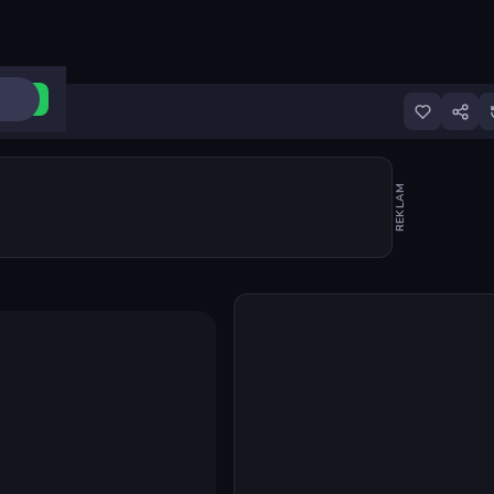
ri Aç
REKLAM
Oyunu başlat