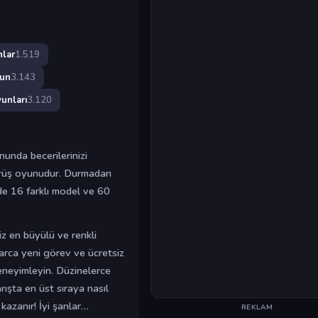
lar
1.519
un
3.143
unları
3.120
nunda becerilerinizi
sürüş oyunudur. Durmadan
nde 16 farklı model ve 60
z en büyülü ve renkli
larca yeni görev ve ücretsiz
eneyimleyin. Düzinelerce
arışta en üst sıraya nasıl
kazanır! İyi şanlar…
REKLAM