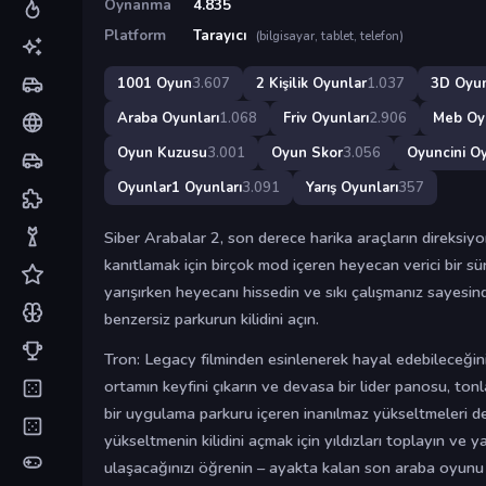
Oynanma
4.835
Platform
Tarayıcı
(bilgisayar, tablet, telefon)
1001 Oyun
3.607
2 Kişilik Oyunlar
1.037
3D Oyun
Araba Oyunları
1.068
Friv Oyunları
2.906
Meb Oy
Oyun Kuzusu
3.001
Oyun Skor
3.056
Oyuncini Oy
Oyunlar1 Oyunları
3.091
Yarış Oyunları
357
Siber Arabalar 2, son derece harika araçların direksiyo
kanıtlamak için birçok mod içeren heyecan verici bir 
yarışırken heyecanı hissedin ve sıkı çalışmanız sayesi
benzersiz parkurun kilidini açın.
Tron: Legacy filminden esinlenerek hayal edebileceğini
ortamın keyfini çıkarın ve devasa bir lider panosu, ton
bir uygulama parkuru içeren inanılmaz yükseltmeleri d
yükseltmenin kilidini açmak için yıldızları toplayın ve y
ulaşacağınızı öğrenin – ayakta kalan son araba oyunu 