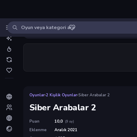
Oyun ara
MinikOyuncu
Giriş yap
🔔
Bildirimle
Siber Arabalar 2
9
Oyunlar
›
2 Kişilik Oyunlar
›
Siber Arabalar 2
Siber Arabalar 2
Puan
10,0
(9 oy)
Eklenme
Aralık 2021