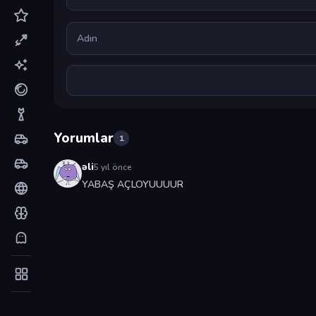
Ad
Yorumlar
1
əli
5 yıl önce
YABAŞ AÇLOYUUUUR