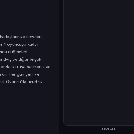
arkadaşlarınıza meydan
un 4 oyuncuya kadar
unda düğmeleri
andviç ve diğer birçok
nı anda iki tuşa basmanız ve
kir. Her gün yeni ve
inik Oyuncu’da ücretsiz
REKLAM