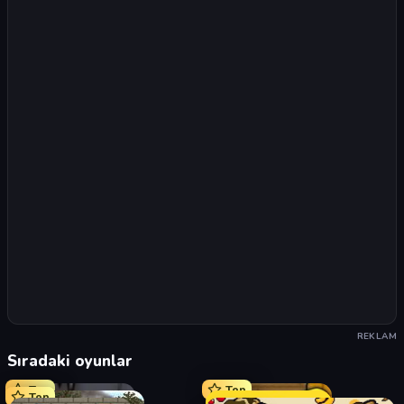
REKLAM
Sıradaki oyunlar
Top
Top
Top