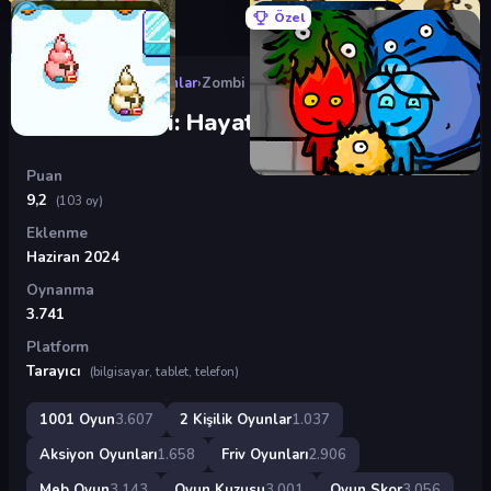
Özel
Oyunlar
›
2 Kişilik Oyunlar
›
Zombi Görevi: Hayatta Kalma
Zombi Görevi: Hayatta Kalma
Puan
9,2
(103 oy)
Eklenme
Haziran 2024
Oynanma
3.741
Platform
Tarayıcı
(bilgisayar, tablet, telefon)
1001 Oyun
3.607
2 Kişilik Oyunlar
1.037
Aksiyon Oyunları
1.658
Friv Oyunları
2.906
Meb Oyun
3.143
Oyun Kuzusu
3.001
Oyun Skor
3.056