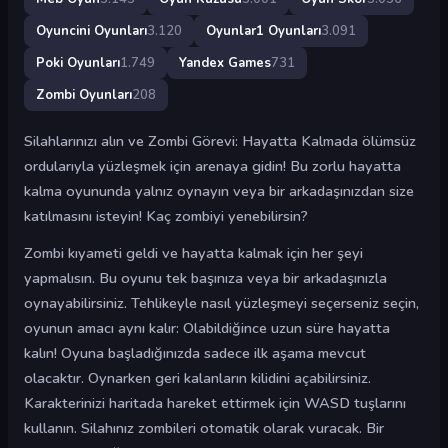
Oyuncini Oyunları
3.120
Oyunlar1 Oyunları
3.091
Poki Oyunları
1.749
Yandex Games
731
Zombi Oyunları
208
Silahlarınızı alın ve Zombi Görevi: Hayatta Kalmada ölümsüz
ordularıyla yüzleşmek için arenaya gidin! Bu zorlu hayatta
kalma oyununda yalnız oynayın veya bir arkadaşınızdan size
katılmasını isteyin! Kaç zombiyi yenebilirsin?
Zombi kıyameti geldi ve hayatta kalmak için her şeyi
yapmalısın. Bu oyunu tek başınıza veya bir arkadaşınızla
oynayabilirsiniz. Tehlikeyle nasıl yüzleşmeyi seçerseniz seçin,
oyunun amacı aynı kalır: Olabildiğince uzun süre hayatta
kalın! Oyuna başladığınızda sadece ilk aşama mevcut
olacaktır. Oynarken geri kalanların kilidini açabilirsiniz.
Karakterinizi haritada hareket ettirmek için WASD tuşlarını
kullanın. Silahınız zombileri otomatik olarak vuracak. Bir