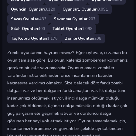
Oyuncini Oyunları
3.120
Oyunlar1 Oyunları
3.091
Savaş Oyunları
433
Savunma Oyunları
207
Silah Oyunları
403
Tablet Oyunları
1.098
Taş Köprü Oyunları
1.176
Zombi Oyunları
208
Zombi oyunlarının hayranı mısınız? Eğer öyleyse, o zaman bu
oyun tam size göre. Bu oyun, kalenizi zombilerden korumanız
gereken bir kule savunmasıdır. Oyunun amacı, zombiler
tarafından istila edilmeden önce insanlarınızın kaleden
kaçmasına yardımcı olmaktır. Size gelecek dört farklı zombi
dalgası var ve her dalganın farklı amaçları var. İlk dalga tüm
insanlarınızı öldürmek istiyor, ikinci dalga mümkün olduğu
kadar çok öldürmek, üçüncü dalga mümkün olduğu kadar çok
güç parçasını ele geçirmek istiyor ve dördüncü dalga
görünen her şeyi yok etmek istiyor. Oyunu tamamlamak için,
insanlarınızı korumanız ve güvenli bir şekilde ayrılabilmeleri