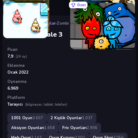
Özel
Oyunlar
›
2 Kişilik Oyunlar
›
Zombi Son Kale 3
Zombi Son Kale 3
Puan
7,9
(24 oy)
Eklenme
Ocak 2022
Oynanma
6.969
Platform
Tarayıcı
(bilgisayar, tablet, telefon)
1001 Oyun
3.607
2 Kişilik Oyunlar
1.037
Aksiyon Oyunları
1.658
Friv Oyunları
2.906
Meb Oyun
3.143
Oyun Kuzusu
3.001
Oyun Skor
3.056