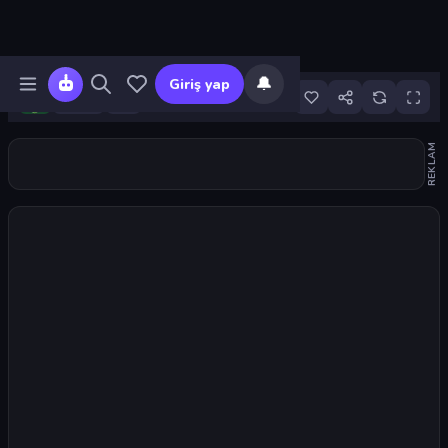
🔔
Giriş yap
19
REKLAM
Oyunu başlat