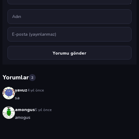
Ad
E-posta
Yorumlar
2
yavuz
4 yıl önce
sa
amongus
5 yıl önce
amogus