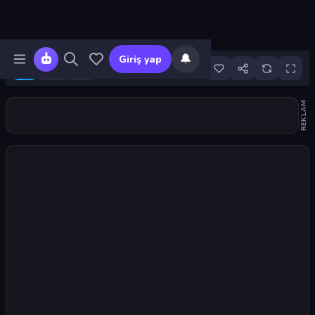
🔔
Giriş yap
5
REKLAM
Oyunu başlat