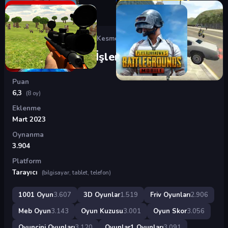
Oyunlar
›
3D Oyunlar
›
Ağaç Kesme ve İşleme
Ağaç Kesme ve İşleme
Puan
6,3
(8 oy)
Eklenme
Mart 2023
Oynanma
3.904
Platform
Tarayıcı
(bilgisayar, tablet, telefon)
1001 Oyun
3.607
3D Oyunlar
1.519
Friv Oyunları
2.906
Meb Oyun
3.143
Oyun Kuzusu
3.001
Oyun Skor
3.056
Oyuncini Oyunları
3.120
Oyunlar1 Oyunları
3.091