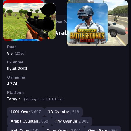
Oyunlar
›
3D Oyunlar
›
Amerikan Polis Arabası Sürüş
Amerikan Polis Arabası Sürüş
Puan
8,5
(20 oy)
Eklenme
Eylül 2023
Oynanma
4.374
Platform
Tarayıcı
(bilgisayar, tablet, telefon)
1001 Oyun
3.607
3D Oyunlar
1.519
Araba Oyunları
1.068
Friv Oyunları
2.906
Meb Oyun
3.143
Oyun Kuzusu
3.001
Oyun Skor
3.056