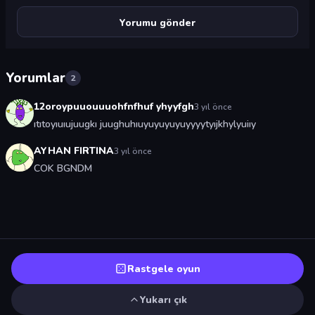
Yorumlar
2
12oroypuuouuuohfnfhuf yhyyfgh
3 yıl önce
ıtıtoyıuıujuugkı juughuhıuyuyuyuyuyyyytyıjkhylyuiıy
AYHAN FIRTINA
3 yıl önce
COK BGNDM
Rastgele oyun
Yukarı çık