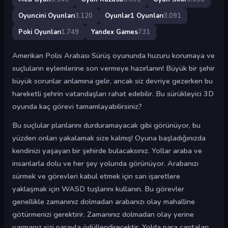
Oyuncini Oyunları
3.120
Oyunlar1 Oyunları
3.091
Poki Oyunları
1.749
Yandex Games
731
Amerikan Polis Arabası Sürüş oyununda huzuru korumaya ve
suçluların eylemlerine son vermeye hazırlanın! Büyük bir şehir
büyük sorunlar anlamına gelir, ancak siz devriye gezerken bu
hareketli şehrin vatandaşları rahat edebilir. Bu sürükleyici 3D
oyunda kaç görevi tamamlayabilirsiniz?
Bu suçlular planlarını durduramayacak gibi görünüyor, bu
yüzden onları yakalamak size kalmış! Oyuna başladığınızda
kendinizi yaşayan bir şehirde bulacaksınız. Yollar araba ve
insanlarla dolu ve her şey yolunda görünüyor. Arabanızı
sürmek ve görevleri kabul etmek için sarı işaretlere
yaklaşmak için WASD tuşlarını kullanın. Bu görevler
genellikle zamanınız dolmadan arabanızı olay mahalline
götürmenizi gerektirir. Zamanınız dolmadan olay yerine
varmanız sizi parayla ödüllendirecektir. Yolda para çantaları