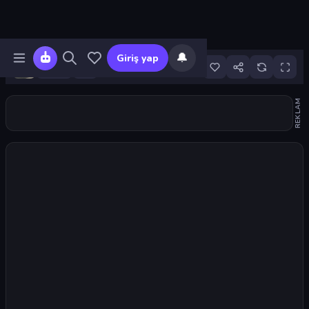
🔔
Giriş yap
17
REKLAM
Oyunu başlat