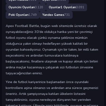
Oyuncini Oyunları
3.120
Oyunlar1 Oyunları
3.091
Poki Oyunları
1.749
Yandex Games
731
Apex Football Battle, bugün web sitemizde ücretsiz olarak
oynayabileceğiniz 3D’de oldukça harika yeni bir çevrimiçi
futbol oyunu olacak çünkü oynama şeklinize mümkün
olduğunca yakın olmayı hedefleyen yüksek kaliteli bir
oyundan bahsediyoruz. Oynamak için bir takım, bir milli takım
seçeceksiniz ve ardından turnuvalara katılmaya
başlayacaksınız, finallere ulaşmak ve kupayı almak için birbiri
ardına maçlar kazanmaya çalışarak sizi futbolun zirvesine
taşıyacağınızdan eminiz.
Yine de futbol kariyerinize başlamadan önce oyundaki
kontrollere aşina olmanızı ve ardından ana sürece geçmenizi
öneririz. Artık şampiyonaya katılan ülkelerin listesini
tanıyabilirsiniz, oyuna neredeyse dünyanın her yerinden
takımlar katılıyor. Ülkeyle işiniz bittiğinde, oyunun ayarlarına