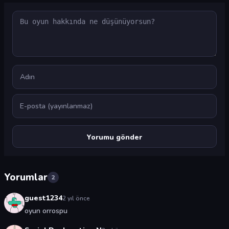
Yorum
Ad
E-posta
Yorumlar
2
guest1234
2 yıl önce
oyun orrospu