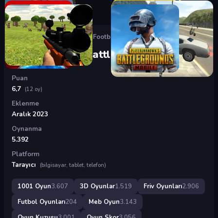
Oyunlar
›
3D Oyunlar
›
Apex Football Battle
Apex Football Battle
Puan
6,7
(12 oy)
Eklenme
Aralık 2023
Oynanma
5.392
Platform
Tarayıcı
(bilgisayar, tablet, telefon)
1001 Oyun
3.607
3D Oyunlar
1.519
Friv Oyunları
2.906
Futbol Oyunları
204
Meb Oyun
3.143
Oyun Kuzusu
3.001
Oyun Skor
3.056