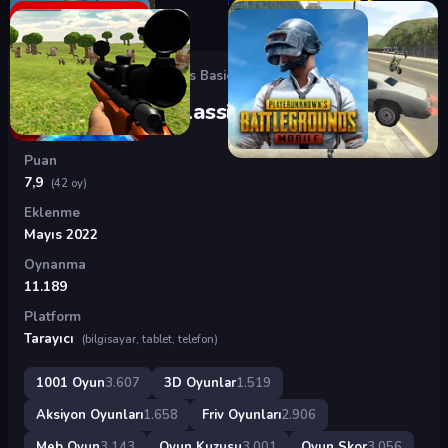
Oyunlar
›
3D Oyunlar
›
Baldi’s Basics Classic 2
Baldi’s Basics Classic 2
Puan
7,9
(42 oy)
Eklenme
Mayıs 2022
Oynanma
11.189
Platform
Tarayıcı
(bilgisayar, tablet, telefon)
1001 Oyun
3.607
3D Oyunlar
1.519
Aksiyon Oyunları
1.658
Friv Oyunları
2.906
Meb Oyun
3.143
Oyun Kuzusu
3.001
Oyun Skor
3.056