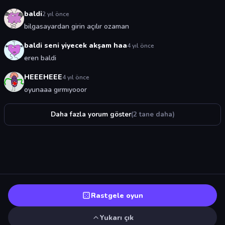
baldi
2 yıl önce
bilgasayardan girin açılır ozaman
baldi seni yiyecek akşam haa
4 yıl önce
eren baldi
HEEEHEEE
4 yıl önce
oyunaaa gırmıyooor
Daha fazla yorum göster
(2 tane daha)
Rastgele oyun
Yukarı çık