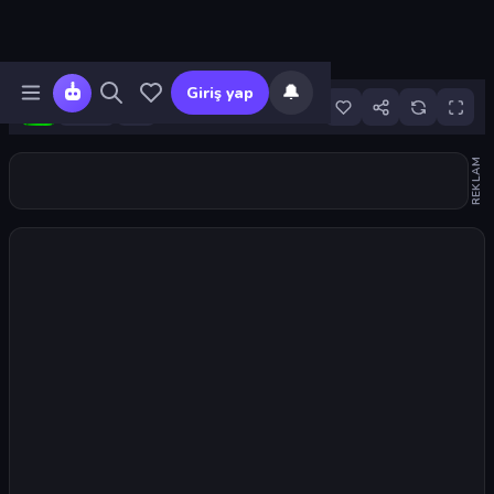
🔔
Giriş yap
33
REKLAM
Oyunu başlat