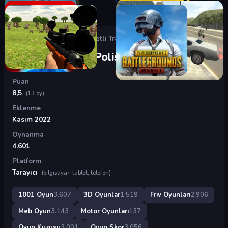
Oyunlar
›
3D Oyunlar
›
Bisikletli Trafik Polisi
Bisikletli Trafik Polisi
Puan
8,5
(13 oy)
Eklenme
Kasım 2022
Oynanma
4.601
Platform
Tarayıcı
(bilgisayar, tablet, telefon)
1001 Oyun
3.607
3D Oyunlar
1.519
Friv Oyunları
2.906
Meb Oyun
3.143
Motor Oyunları
137
Oyun Kuzusu
3.001
Oyun Skor
3.056