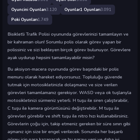
Oyuncini Oyunları
3.120
Oyunlar1 Oyunları
3.091
Poki Oyunları
1.749
Bisikletli Trafik Polisi oyununda görevlerinizi tamamlayın ve
bir kahraman olun! Sorumlu polis olarak görev yapan bir
polissiniz ve sizi bekleyen birçok görev bulunuyor. Görevlere
ayak uydurup hepsini tamamlayabilir misin?
Bu aksiyon-macera oyununda görev başındaki bir polis
memuru olarak hareket ediyorsunuz. Topluluğu güvende
tutmak için motosikletinizle dolaşmanız ve size verilen
görevleri tamamlamanız gerekiyor. WASD veya ok tuşlarıyla
motosikletinizi sürmeniz yeterli. H tuşu ile siren çalıştırabilir,
C tuşu ile kamera görüntüsünü değiştirebilir, M tuşu ile
görevleri görebilir ve shift tuşu ile nitro hızı kullanabilirsiniz.
Görevlerin çoğu için, takip etmeniz gereken bir süre sınırı gibi
aşmanız için size bir engel verilecek. Sonunda her başarılı
görev için para kazanacak ve bu parayı yeni ve daha iyi