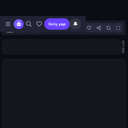
🔔
Giriş yap
11
REKLAM
Oyunu başlat