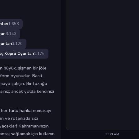
ları
1.658
yun
3.143
unları
3.120
aş Köprü Oyunları
1.176
n büyük, şişman bir jöle
tform oyunudur. Basit
aya çalışın. Bir tuzağa
iniz, ancak yolda kendinizi
r her türlü harika numarayı
en ve rotanızda sizi
ayacaklar! Kahramanınızın
antaj sağlamak için kullanın
REKLAM