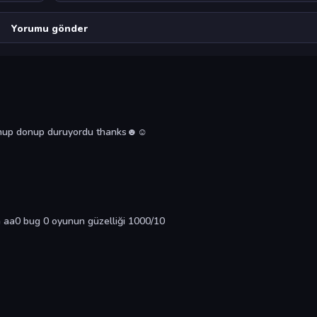
donup donup duruyordu thanks☻☺
 aa0 bug 0 oyunun güzelliği 1000/10