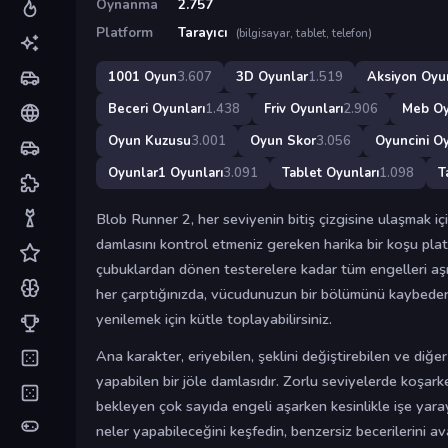
Oynanma
2.757
Platform
Tarayıcı
(bilgisayar, tablet, telefon)
1001 Oyun
3.607
3D Oyunlar
1.519
Aksiyon Oyun
Beceri Oyunları
1.438
Friv Oyunları
2.906
Meb O
Oyun Kuzusu
3.001
Oyun Skor
3.056
Oyuncini Oy
Oyunlar1 Oyunları
3.091
Tablet Oyunları
1.098
T
Blob Runner 2, her seviyenin bitiş çizgisine ulaşmak içi
damlasını kontrol etmeniz gereken harika bir koşu pla
çubuklardan dönen testerelere kadar tüm engelleri aşm
her çarptığınızda, vücudunuzun bir bölümünü kaybeders
yenilemek için kütle toplayabilirsiniz.
Ana karakter, eriyebilen, şeklini değiştirebilen ve diğe
yapabilen bir jöle damlasıdır. Zorlu seviyelerde koşark
bekleyen çok sayıda engeli aşarken kesinlikle işe yar
neler yapabileceğini keşfedin, benzersiz becerilerini av