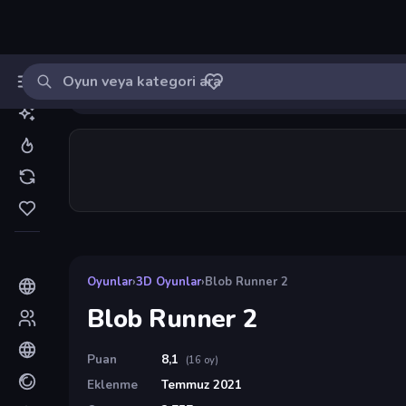
Oyun ara
MinikOyuncu
Giriş yap
🔔
Bildirimle
Blob Runner 2
13
Oyunlar
›
3D Oyunlar
›
Blob Runner 2
Blob Runner 2
Puan
8,1
(16 oy)
Eklenme
Temmuz 2021