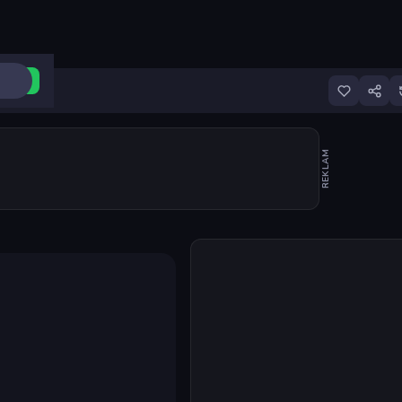
ri Aç
REKLAM
Oyunu başlat