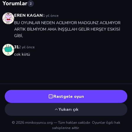
Yorumlar
2
EREN KAGAN
1 yıl önce
BU OYUNLAR NEDEN ACILMIYOR MADGUNZ ACILMIYOR
ARTIK BİLMİYOM AMA İNŞŞLLAH GELİR HERŞEY ESKİSİ
GİBİ,
31
2 yıl önce
cok kötü
Rastgele oyun
Yukarı çık
© 2026 minikoyuncu.org — Tüm hakları saklıdır. Oyunlar ilgili hak
sahiplerine aittir.