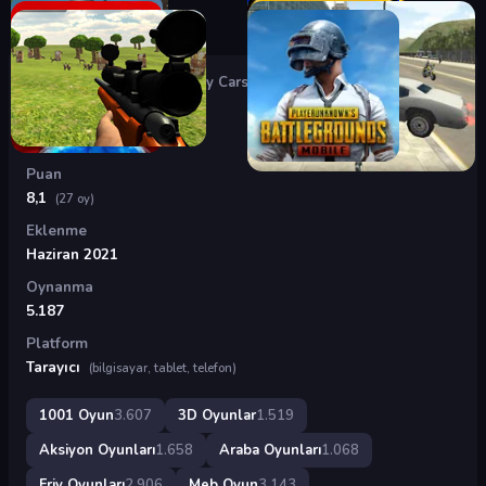
Oyunlar
›
3D Oyunlar
›
Blocky Cars
Blocky Cars
Puan
8,1
(27 oy)
Eklenme
Haziran 2021
Oynanma
5.187
Platform
Tarayıcı
(bilgisayar, tablet, telefon)
1001 Oyun
3.607
3D Oyunlar
1.519
Aksiyon Oyunları
1.658
Araba Oyunları
1.068
Friv Oyunları
2.906
Meb Oyun
3.143