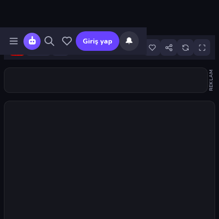
🔔
Giriş yap
22
REKLAM
Oyunu başlat