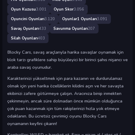
Oyun Kuzusu
3.001
Oyun Skor
3.056
Oyuncini Oyunları
3.120
Oyunlar1 Oyunları
3.091
Savaş Oyunları
433
Savunma Oyunları
207
Silah Oyunları
403
Blocky Cars, savaş araçlarıyla harika savaşlar oynamak için
blok tarzı grafiklere sahip büyüleyici bir birinci şahıs nişancı ve
araba savaş oyunudur.
Karakterinizi yükseltmek için para kazanın ve durdurulamaz
olmak için yeni harika özelliklerin kilidini açın ve her savaşta
ekibinizi zafere götürmeye çalışın. Aracınıza binip inmekten
çekinmeyin, ancak süre dolmadan önce mümkün olduğunca
çok puan kazanmak için tüm rakiplerinizi hızla yok etmeye
odaklanın. Bu ücretsiz çevrimiçi oyunu Blocky Cars
oynamanın keyfini çıkarın!
Kontroller: WASD = hareket et, Fare = nişan al / ateş et /