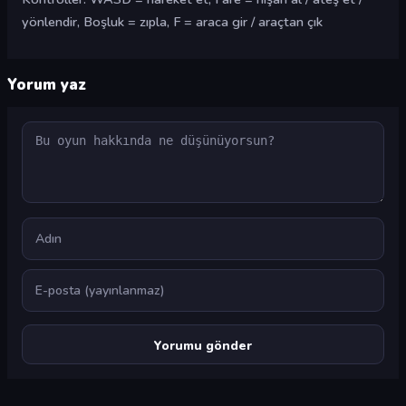
yönlendir, Boşluk = zıpla, F = araca gir / araçtan çık
Yorum yaz
Yorum
Ad
E-posta