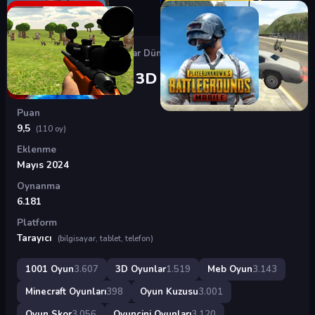
Oyunlar
›
3D Oyunlar
›
Bloklar Dünyası 3D
Bloklar Dünyası 3D
Puan
9,5
(110 oy)
Eklenme
Mayıs 2024
Oynanma
6.181
Platform
Tarayıcı
(bilgisayar, tablet, telefon)
1001 Oyun
3.607
3D Oyunlar
1.519
Meb Oyun
3.143
Minecraft Oyunları
398
Oyun Kuzusu
3.001
Oyun Skor
3.056
Oyuncini Oyunları
3.120