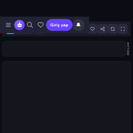
🔔
Giriş yap
105
REKLAM
Oyunu başlat