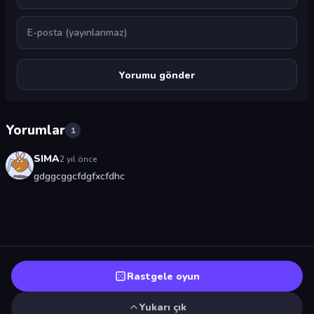
E-posta
Yorumlar
1
SIMA
2 yıl önce
gdggcggcfdgfxcfdhc
Rastgele oyun
Yukarı çık