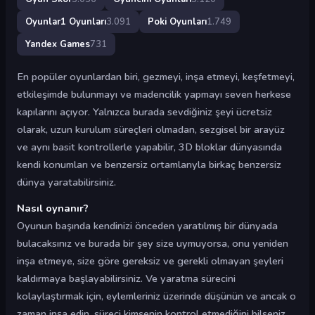
Oyunlar1 Oyunları
3.091
Poki Oyunları
1.749
Yandex Games
731
En popüler oyunlardan biri, gezmeyi, inşa etmeyi, keşfetmeyi,
etkileşimde bulunmayı ve madencilik yapmayı seven herkese
kapılarını açıyor. Yalnızca burada sevdiğiniz şeyi ücretsiz
olarak, uzun kurulum süreçleri olmadan, sezgisel bir arayüz
ve aynı basit kontrollerle yapabilir, 3D bloklar dünyasında
kendi konumları ve benzersiz ortamlarıyla birkaç benzersiz
dünya yaratabilirsiniz.
Nasıl oynanır?
Oyunun başında kendinizi önceden yaratılmış bir dünyada
bulacaksınız ve burada bir şey size uymuyorsa, onu yeniden
inşa etmeye, size göre gereksiz ve gerekli olmayan şeyleri
kaldırmaya başlayabilirsiniz. Ve yaratma sürecini
kolaylaştırmak için, eylemleriniz üzerinde düşünün ve ancak o
zaman inşa edin, süreci kimsenin kontrol etmediğini bilseniz