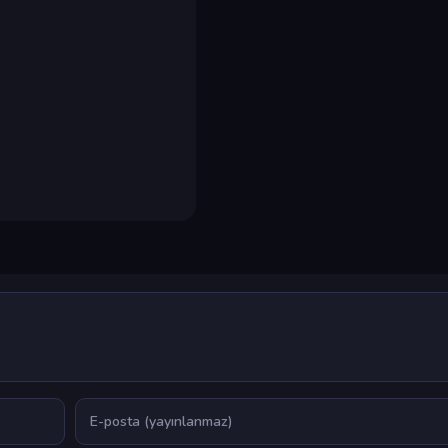
E-posta