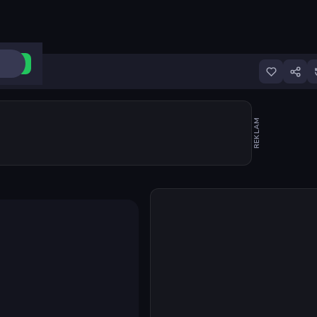
ri Aç
REKLAM
Oyunu başlat