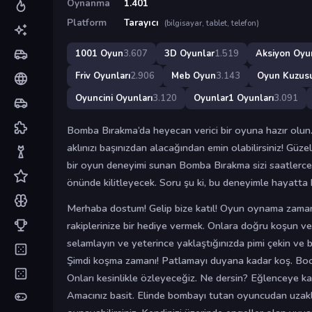
Oynanma
1.401
Platform
Tarayıcı
(bilgisayar, tablet, telefon)
1001 Oyun
3.607
3D Oyunlar
1.519
Aksiyon Oyun
Friv Oyunları
2.906
Meb Oyun
3.143
Oyun Kuzus
Oyuncini Oyunları
3.120
Oyunlar1 Oyunları
3.091
Bomba Bırakma’da heyecan verici bir oyuna hazır olu
aklınızı başınızdan alacağından emin olabilirsiniz! Güze
bir oyun deneyimi sunan Bomba Bırakma sizi saatlerce 
önünde kilitleyecek. Soru şu ki, bu deneyimle hayatta 
Merhaba dostum! Gelip bize katıl! Oyun oynama zama
rakiplerinize bir hediye vermek. Onlara doğru koşun ve 
selamlayın ve yeterince yaklaştığınızda pimi çekin ve b
Şimdi koşma zamanı! Patlamayı duyana kadar koş. Booom
Onları kesinlikle özleyeceğiz. Ne dersin? Eğlenceye kat
Amacınız basit. Elinde bombayı tutan oyuncudan uzakla