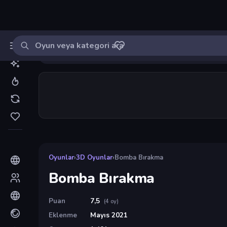
Oyun ara
MinikOyuncu
Giriş yap
🔔
Bildirimle
Bomba Bırakma
3
Oyunlar
›
3D Oyunlar
›
Bomba Bırakma
Bomba Bırakma
Puan
7,5
(4 oy)
Eklenme
Mayıs 2021