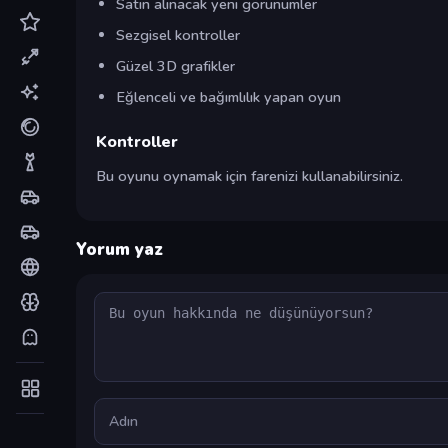
Satın alınacak yeni görünümler
Sezgisel kontroller
Güzel 3D grafikler
Eğlenceli ve bağımlılık yapan oyun
Kontroller
Bu oyunu oynamak için farenizi kullanabilirsiniz.
Yorum yaz
Yorum
Ad