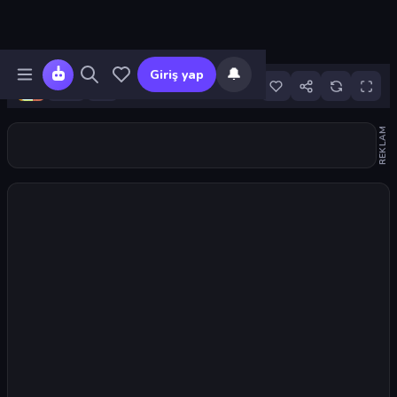
🔔
Giriş yap
6
REKLAM
Oyunu başlat