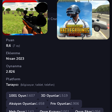
Oyunlar
›
3D Oyunlar
›
Bucket Crusher
Bucket Crusher
Puan
8,6
(7 oy)
Eklenme
Nisan 2023
Oynanma
2.826
Platform
Tarayıcı
(bilgisayar, tablet, telefon)
1001 Oyun
3.607
3D Oyunlar
1.519
Aksiyon Oyunları
1.658
Friv Oyunları
2.906
Meb Oyun
3.143
Oyun Kuzusu
3.001
Oyun Skor
3.056