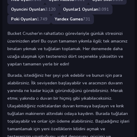
Oyuncini Oyunları
3.120
Oyunlar1 Oyunları
3.091
Poki Oyunları
1.749
Yandex Games
731
Bucket Crusher’ın rahatlatıcı görevleriyle günlük stresinizi
üzerinizden atın! Bu oyun tamamen yıkımla ilgili; tek amacınız
binaları yıkmak ve tuğlaları toplamak. Her denemede daha
uzağa ulaşmak için testerenizi dört seçenekle yükseltin ve
yapıları tamamen yerle bir edin!
Burada, istediğiniz her şeyi yok edebilir ve bunun için para
alabilirsiniz. İlk seviyeden başlayabilir ve aracınızın duvarın
yanında ne kadar küçük göründüğünü görebilirsiniz. Merak
etme; yakında o duvarı bir hiçmiş gibi yıkabileceksiniz.
Ulaşabildiğiniz noktalardan duvarı kırmaya başlayın ve kırık
tuğlaları makinenin altındaki odaya kaydırın. Burada tuğlaları
toplayabilir ve onlar için ödeme alabilirsiniz. Başladığınız işleri
tamamlamak için yeni özelliklerin kilidini açmak ve
testerenizin uzunluğunu, yakıt deposunu, gücünü ve