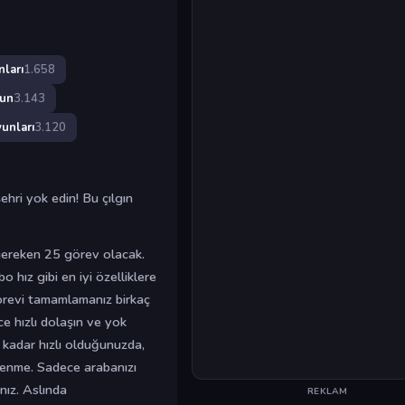
ları
1.658
un
3.143
unları
3.120
hri yok edin! Bu çılgın
gereken 25 görev olacak.
o hız gibi en iyi özelliklere
görevi tamamlamanız birkaç
e hızlı dolaşın ve yok
 kadar hızlı olduğunuzda,
lenme. Sadece arabanızı
ız. Aslında
REKLAM