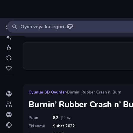
Oyun ara
MinikOyuncu
Giriş yap
🔔
Bildirimle
Burnin’ Rubber Crash n’ Burn
9
Oyunlar
›
3D Oyunlar
›
Burnin’ Rubber Crash n’ Burn
Burnin’ Rubber Crash n’ B
Puan
8,2
(11 oy)
Eklenme
Şubat 2022