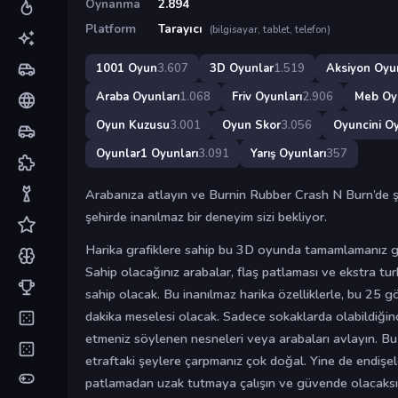
Oynanma
2.894
Platform
Tarayıcı
(bilgisayar, tablet, telefon)
1001 Oyun
3.607
3D Oyunlar
1.519
Aksiyon Oyun
Araba Oyunları
1.068
Friv Oyunları
2.906
Meb Oy
Oyun Kuzusu
3.001
Oyun Skor
3.056
Oyuncini Oy
Oyunlar1 Oyunları
3.091
Yarış Oyunları
357
Arabanıza atlayın ve Burnin Rubber Crash N Burn’de şe
şehirde inanılmaz bir deneyim sizi bekliyor.
Harika grafiklere sahip bu 3D oyunda tamamlamanız 
Sahip olacağınız arabalar, flaş patlaması ve ekstra turb
sahip olacak. Bu inanılmaz harika özelliklerle, bu 25 
dakika meselesi olacak. Sadece sokaklarda olabildiğinc
etmeniz söylenen nesneleri veya arabaları avlayın. Bu
etraftaki şeylere çarpmanız çok doğal. Yine de endişe
patlamadan uzak tutmaya çalışın ve güvende olacaksın