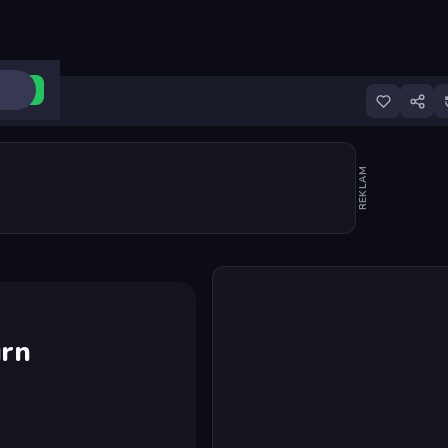
ri Aç
REKLAM
Oyunu başlat
urn