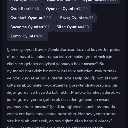
Oyun Skor
3.056
Oyuncini Oyunları
3.120
Oyunlar1 Oyunları
3.091
Savaş Oyunları
433
Savunma Oyunları
207
Silah Oyunları
403
Zombi Oyunları
208
Çevrimiçi oyun Büyük Zombi Sürüsünde, özel kuvvetler polisi
olarak hayatta kalmanız şartıyla zombileri yok etmek için
elinizden gelenin en iyisini yapmaya hazır mısınız? Bu
oyundaki göreviniz bir zombi istilasını şehirden uzak tutmak
ve özel kuvvetler polisi olarak size sahip olduğunuz silahları
kullanarak zombileri yok etmekle görevlendiriliyorsunuz. Bir
diğer görev ise hayatta kalmaktır. Mantıklı hareket ederek ve
bu iki görevi yerine getirerek elinizden gelenin en iyisini
yapmaya hazır mısınız? Şimdi bu eğlenceli zombi oyununda
zombilere karşı savaşmaya hazır olun. Her seviyeden sonra
size bir silah verilecek, en sevdiğiniz silah hangisi olacak?