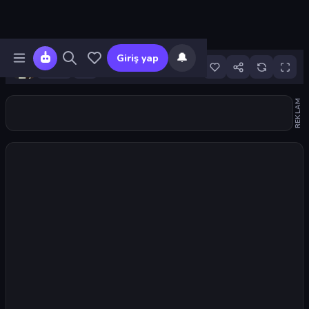
🔔
Giriş yap
17
REKLAM
Oyunu başlat