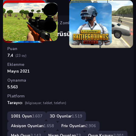
Oyunlar
›
3D Oyunlar
›
Büyük Zombi Sürüsü
Büyük Zombi Sürüsü
Puan
7,4
(23 oy)
Eklenme
Mayıs 2021
Oynanma
5.563
Platform
Tarayıcı
(bilgisayar, tablet, telefon)
1001 Oyun
3.607
3D Oyunlar
1.519
Aksiyon Oyunları
1.658
Friv Oyunları
2.906
Meb Oyun
3.143
Nişan Oyunları
73
Oyun Kuzusu
3.001