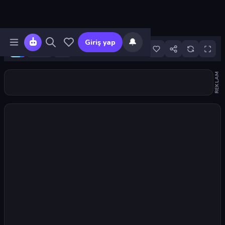
🔔
Giriş yap
11
REKLAM
Oyunu başlat