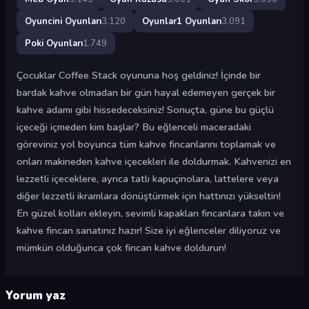
Oyuncini Oyunları
3.120
Oyunlar1 Oyunları
3.091
Poki Oyunları
1.749
Çocuklar Coffee Stack oyununa hoş geldiniz! İçinde bir
bardak kahve olmadan bir gün hayal edemeyen gerçek bir
kahve adamı gibi hissedeceksiniz! Sonuçta, güne bu güçlü
içeceği içmeden kim başlar? Bu eğlenceli maceradaki
göreviniz yol boyunca tüm kahve fincanlarını toplamak ve
onları makineden kahve içecekleri ile doldurmak. Kahvenizi en
lezzetli içeceklere, ayrıca tatlı kapuçinolara, lattelere veya
diğer lezzetli ikramlara dönüştürmek için hattınızı yükseltin!
En güzel kolları ekleyin, sevimli kapakları fincanlara takın ve
kahve fincan sanatınız hazır! Size iyi eğlenceler diliyoruz ve
mümkün olduğunca çok fincan kahve doldurun!
Yorum yaz