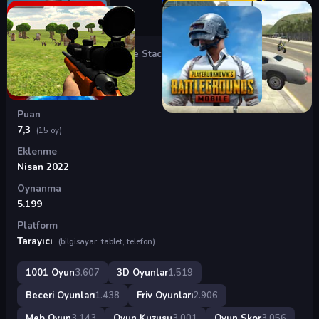
Oyunlar
›
3D Oyunlar
›
Coffee Stack
Coffee Stack
Puan
7,3
(15 oy)
Eklenme
Nisan 2022
Oynanma
5.199
Platform
Tarayıcı
(bilgisayar, tablet, telefon)
1001 Oyun
3.607
3D Oyunlar
1.519
Beceri Oyunları
1.438
Friv Oyunları
2.906
Meb Oyun
3.143
Oyun Kuzusu
3.001
Oyun Skor
3.056