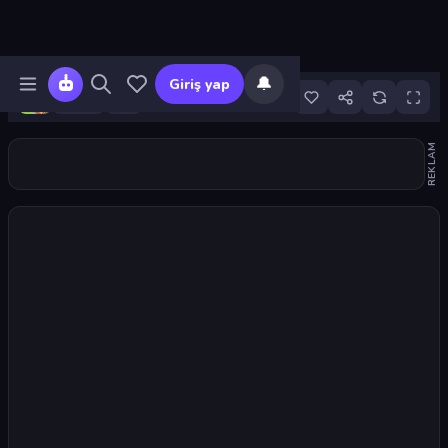
🔔
Giriş yap
20
REKLAM
Oyunu başlat