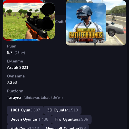
Oyunlar
›
3D Oyunlar
›
Cube Craft 3D
Cube Craft 3D
Puan
8,7
(23 oy)
Eklenme
Aralık 2021
Oynanma
7.253
Platform
Tarayıcı
(bilgisayar, tablet, telefon)
1001 Oyun
3.607
3D Oyunlar
1.519
Beceri Oyunları
1.438
Friv Oyunları
2.906
Meb Oyun
3.143
Minecraft Oyunları
398