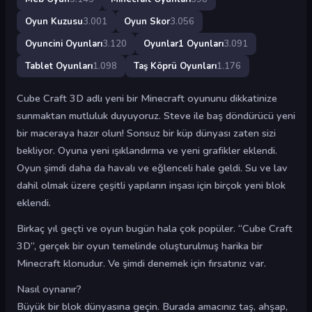
Oyun Kuzusu
3.001
Oyun Skor
3.056
Oyuncini Oyunları
3.120
Oyunlar1 Oyunları
3.091
Tablet Oyunları
1.098
Taş Köprü Oyunları
1.176
Cube Craft 3D adlı yeni bir Minecraft oyununu dikkatinize
sunmaktan mutluluk duyuyoruz. Steve ile baş döndürücü yeni
bir maceraya hazır olun! Sonsuz bir küp dünyası zaten sizi
bekliyor. Oyuna yeni ışıklandırma ve yeni grafikler eklendi.
Oyun şimdi daha da havalı ve eğlenceli hale geldi. Su ve lav
dahil olmak üzere çeşitli yapıların inşası için birçok yeni blok
eklendi.
Birkaç yıl geçti ve oyun bugün hala çok popüler. “Cube Craft
3D”, gerçek bir oyun temelinde oluşturulmuş harika bir
Minecraft klonudur. Ve şimdi denemek için fırsatınız var.
Nasıl oynanır?
Büyük bir blok dünyasına geçin. Burada amacınız taş, ahşap,