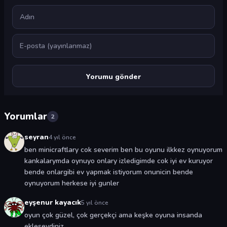
Ad
E-posta
Yorumlar
2
seyran
4 yıl önce
ben minicraftlary cok severim ben bu oyunu ilkkez oynuyorum
kankalarymda oynuyo onlary izledigimde cok iyi ev kuruyor
bende onlargibi ev yapmak istiyorum onunicin bende
oynuyorum herkese iyi gunler
eyşenur kayacık
5 yıl önce
oyun çok güzel, çok gerçekçi ama keşke oyuna insanda
ekleseydiniz