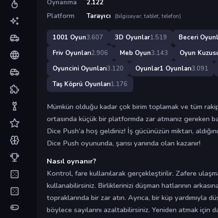
Oynanma
2.122
Platform
Tarayıcı
(bilgisayar, tablet, telefon)
1001 Oyun
3.607
3D Oyunlar
1.519
Beceri Oyunl
Friv Oyunları
2.906
Meb Oyun
3.143
Oyun Kuzus
Oyuncini Oyunları
3.120
Oyunlar1 Oyunları
3.091
Taş Köprü Oyunları
1.176
Mümkün olduğu kadar çok birim toplamak ve tüm rakiple
ortasında küçük bir platformda zar atmanız gereken b
Dice Push’a hoş geldiniz! İş gücünüzün miktarı, aldığını
Dice Push oyununda, şansı yanında olan kazanır!
Nasıl oynanır?
Kontrol, fare kullanılarak gerçekleştirilir. Zafere ulaş
kullanabilirsiniz. Birliklerinizi düşman hatlarının arkası
topraklarında bir zar atın. Ayrıca, bir küp yardımıyla dü
böylece sayılarını azaltabilirsiniz. Yeniden atmak için 