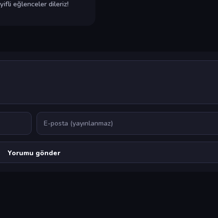
fli eğlenceler dileriz!
E-posta