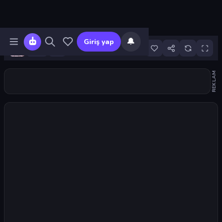
🔔
Giriş yap
2
REKLAM
Oyunu başlat