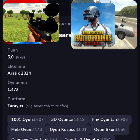
Oyunlar
›
3D Oyunlar
›
Doğruluk mu Cesaret mi?
Doğruluk mu Cesaret mi?
Puan
5,0
(4 oy)
Eklenme
Aralık 2024
Oynanma
1.472
Platform
Tarayıcı
(bilgisayar, tablet, telefon)
1001 Oyun
3.607
3D Oyunlar
1.519
Friv Oyunları
2.906
Meb Oyun
3.143
Oyun Kuzusu
3.001
Oyun Skor
3.056
Oyuncini Oyunları
3.120
Oyunlar1 Oyunları
3.091