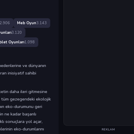
2.906
Meb Oyun
3.143
unları
3.120
blet Oyunları
1.098
 nedenlerine ve dünyanın
an inisiyatif sahibi
etin daha ileri gitmesine
a tüm gezegendeki ekolojik
nın eko-durumunu geri
n ne kadar başarılı
rklı sonuçlara yol açar,
lerinin eko-durumlarını
REKLAM