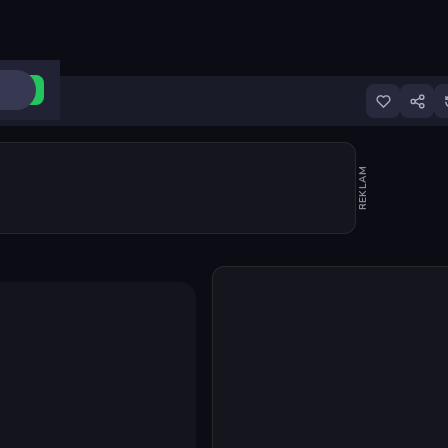
ri Aç
REKLAM
Oyunu başlat