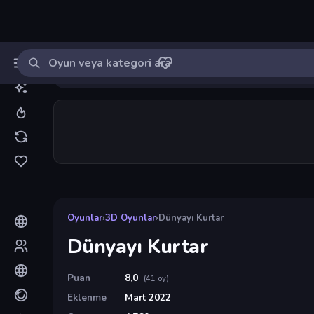
Oyun ara
MinikOyuncu
Giriş yap
🔔
Bildirimle
Dünyayı Kurtar
33
Oyunlar
›
3D Oyunlar
›
Dünyayı Kurtar
Dünyayı Kurtar
Puan
8,0
(41 oy)
Eklenme
Mart 2022