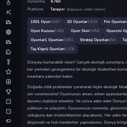
Oynanma
4.760
Platform
Tarayıcı
(bilgisayar, tablet, telefon)
1001 Oyun
3.607
3D Oyunlar
1.519
Friv Oyunları
Oyun Kuzusu
3.001
Oyun Skor
3.056
Oyuncini Oy
Oyunlar1 Oyunları
3.091
Strateji Oyunları
154
Ta
Taş Köprü Oyunları
1.176
Dünyayı kurtarabilir misin? Gerçek ekolojik sorunlara,
her yerinden gezegenimizi bir ekolojik felaketten kurtar
insanlara yakından bakın.
Doğada ciddi problemler yaratarak hiçbir ekolojik felak
izin veremezsiniz! Oyuncunun amacı, erken aşamalard
durumu stabilize etmektir. Ve sonra adım adım Dünya’
yükleyin ve iyileştirin. Oyununuzun sonunda, görevinizi
olduğuna dair istatistiklerinizi alacaksınız. Her adım fa
düşünceli ve hızlı hareketler yapmalısınız. Dünya bölge