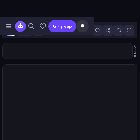
🔔
Giriş yap
14
REKLAM
Oyunu başlat