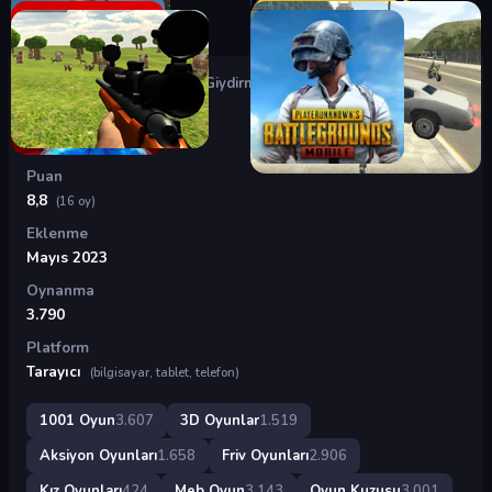
Oyunlar
›
3D Oyunlar
›
Etek Giydirme
Etek Giydirme
Puan
8,8
(16 oy)
Eklenme
Mayıs 2023
Oynanma
3.790
Platform
Tarayıcı
(bilgisayar, tablet, telefon)
1001 Oyun
3.607
3D Oyunlar
1.519
Aksiyon Oyunları
1.658
Friv Oyunları
2.906
Kız Oyunları
424
Meb Oyun
3.143
Oyun Kuzusu
3.001