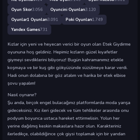
Oyun Skor
3.056
Oyuncini Oyunları
3.120
Oyunlar1 Oyunları
3.091
Poki Oyunları
1.749
Yandex Games
731
Kızlar için yeni ve heyecan verici bir oyun olan Etek Giydirme
oyununa hoş geldiniz. Hepimiz kızların güzel kıyafetler
giymeyi sevdiklerini biliyoruz! Bugün kahramanımız etekle
koşmaya ve bir kuş gibi gökyüzünde süzülmeye karar verdi.
Hadi onun dolabına bir göz atalım ve harika bir etek elbise
şovu yapalım!
Nasıl oynanır?
Şu anda, birçok engel bulacağınız platformlarda moda yarışa
gideceksiniz. Kız ileri gidecek ve tüm tehlikeler arasında onu
podyum boyunca ustaca hareket ettirmelisin. Yolun her
yerine dağılmış keskin makaslara hazır olun. Karakteriniz
ilerledikçe, olabildiğince çok giysi toplamak için bir yandan