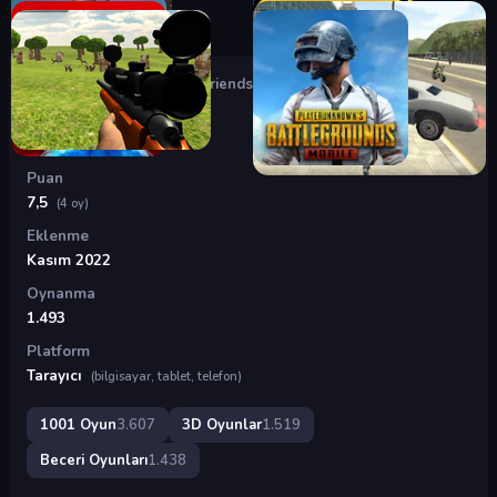
Oyunlar
›
3D Oyunlar
›
Fall Friends
Fall Friends
Puan
7,5
(4 oy)
Eklenme
Kasım 2022
Oynanma
1.493
Platform
Tarayıcı
(bilgisayar, tablet, telefon)
1001 Oyun
3.607
3D Oyunlar
1.519
Beceri Oyunları
1.438