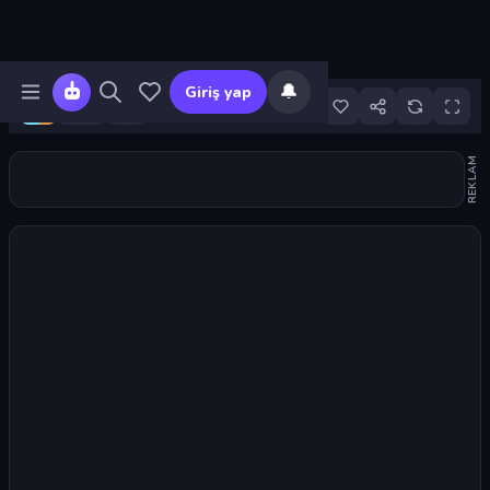
🔔
Giriş yap
3
REKLAM
Oyunu başlat