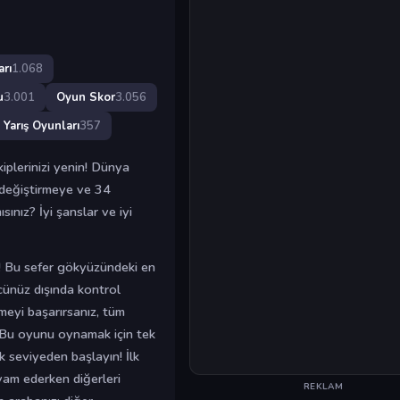
rı
1.068
u
3.001
Oyun Skor
3.056
Yarış Oyunları
357
plerinizi yenin! Dünya
değiştirmeye ve 34
ınız? İyi şanslar ve iyi
n! Bu sefer gökyüzündeki en
ünüz dışında kontrol
meyi başarırsanız, tüm
! Bu oyunu oynamak için tek
lk seviyeden başlayın! İlk
am ederken diğerleri
REKLAM