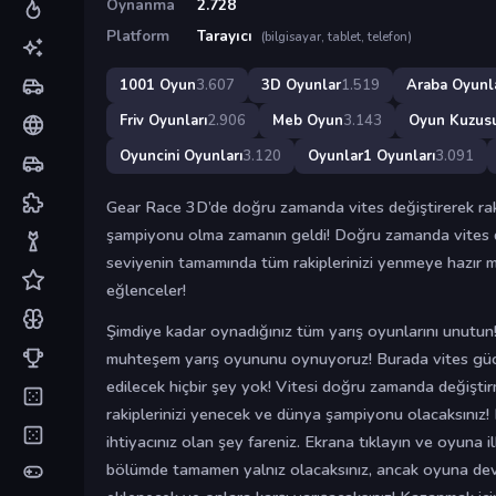
Oynanma
2.728
Platform
Tarayıcı
(bilgisayar, tablet, telefon)
1001 Oyun
3.607
3D Oyunlar
1.519
Araba Oyunla
Friv Oyunları
2.906
Meb Oyun
3.143
Oyun Kuzus
Oyuncini Oyunları
3.120
Oyunlar1 Oyunları
3.091
Gear Race 3D’de doğru zamanda vites değiştirerek raki
şampiyonu olma zamanın geldi! Doğru zamanda vites 
seviyenin tamamında tüm rakiplerinizi yenmeye hazır mıs
eğlenceler!
Şimdiye kadar oynadığınız tüm yarış oyunlarını unutu
muhteşem yarış oyununu oynuyoruz! Burada vites güc
edilecek hiçbir şey yok! Vitesi doğru zamanda değiştir
rakiplerinizi yenecek ve dünya şampiyonu olacaksınız
ihtiyacınız olan şey fareniz. Ekrana tıklayın ve oyuna i
bölümde tamamen yalnız olacaksınız, ancak oyuna dev