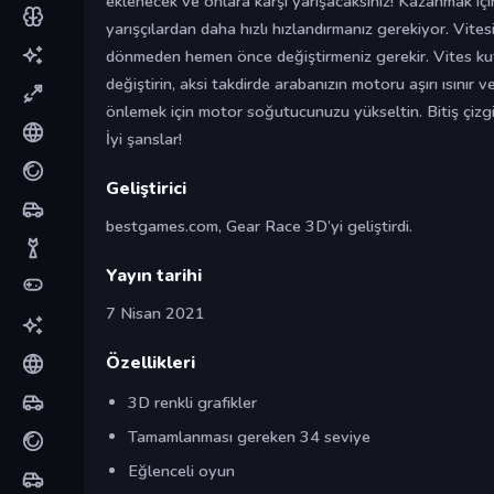
eklenecek ve onlara karşı yarışacaksınız! Kazanmak içi
yarışçılardan daha hızlı hızlandırmanız gerekiyor. Vites
dönmeden hemen önce değiştirmeniz gerekir. Vites 
değiştirin, aksi takdirde arabanızın motoru aşırı ısınır 
önlemek için motor soğutucunuzu yükseltin. Bitiş çizgisi
İyi şanslar!
Geliştirici
bestgames.com, Gear Race 3D’yi geliştirdi.
Yayın tarihi
7 Nisan 2021
Özellikleri
3D renkli grafikler
Tamamlanması gereken 34 seviye
Eğlenceli oyun