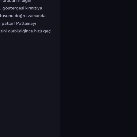
n arabanızı diğer
i, göstergesi kırmızıya
kutusunu doğru zamanda
ve patlar! Patlamayı
ni olabildiğince hızlı geç!