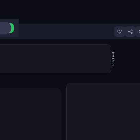
ri Aç
REKLAM
Oyunu başlat