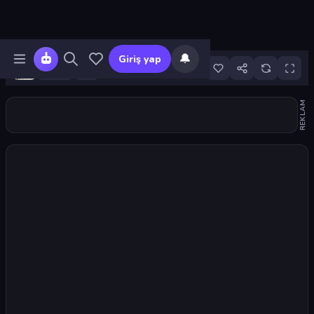
🔔
Giriş yap
18
REKLAM
Oyunu başlat