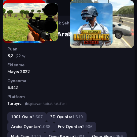
Oyunlar
›
3D Oyunlar
›
Gerçek Şehirde Araba Sürme
Gerçek Şehirde Araba Sürme
Puan
8,2
(22 oy)
Eklenme
Mayıs 2022
Oynanma
6.342
Platform
Tarayıcı
(bilgisayar, tablet, telefon)
1001 Oyun
3.607
3D Oyunlar
1.519
Araba Oyunları
1.068
Friv Oyunları
2.906
Meb Oyun
3.143
Oyun Kuzusu
3.001
Oyun Skor
3.056