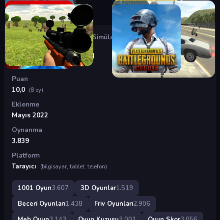
Oyunlar
›
3D Oyunlar
›
Gitar Simülatörü
Gitar Simülatörü
Puan
10,0
(8 oy)
Eklenme
Mayıs 2022
Oynanma
3.839
Platform
Tarayıcı
(bilgisayar, tablet, telefon)
1001 Oyun
3.607
3D Oyunlar
1.519
Beceri Oyunları
1.438
Friv Oyunları
2.906
Meb Oyun
3.143
Oyun Kuzusu
3.001
Oyun Skor
3.056