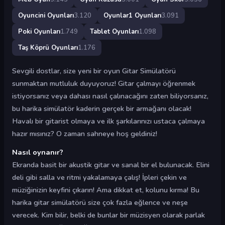
Oyuncini Oyunları
3.120
Oyunlar1 Oyunları
3.091
Poki Oyunları
1.749
Tablet Oyunları
1.098
Taş Köprü Oyunları
1.176
Sevgili dostlar, size yeni bir oyun Gitar Simülatörü
sunmaktan mutluluk duyuyoruz! Gitar çalmayı öğrenmek
istiyorsanız veya dahası nasıl çalınacağını zaten biliyorsanız,
bu harika simülatör kaderin gerçek bir armağanı olacak!
Havalı bir gitarist olmaya ve ilk şarkılarınızı ustaca çalmaya
hazır mısınız? O zaman sahneye hoş geldiniz!
Nasıl oynanır?
Ekranda basit bir akustik gitar ve sanal bir el bulunacak. Elini
deli gibi salla ve ritmi yakalamaya çalış! İpleri çekin ve
müziğinizin keyfini çıkarın! Ama dikkat et, kolunu kırma! Bu
harika gitar simülatörü size çok fazla eğlence ve neşe
verecek. Kim bilir, belki de bunlar bir müzisyen olarak parlak