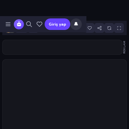
🔔
Giriş yap
8
REKLAM
Oyunu başlat