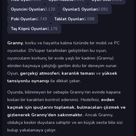
Oyuncini Oyunları
3.120
Oyunlar1 Oyunları
3.091
Poki Oyunları
1.749
Tablet Oyunları
1.098
Taş Köprü Oyunları
1.176
Granny
, korku ve hayatta kalma türünde bir mobil ve PC
oyunudur. DVloper tarafından geliştirilen bu oyun,
oyuncuların korkunç bir evde yaşlı bir kadının (Granny)
elinden kaçmaya çalıştığı gerilim dolu bir deneyim sunar.
Oyun,
gerçekçi atmosferi
,
karanlık teması
ve
yüksek
tansiyonlu oynanışı
ile dikkat çeker.
Oyunda, bilinmeyen bir sebeple Granny’nin evinde kapana
kısılan bir karakteri kontrol edersiniz. Hedefiniz,
evden
kaçmak için ipuçlarını toplamak, bulmacaları çözmek ve
gizlenerek Granny’den sakınmaktır.
Ancak Granny,
oldukça keskin duyulara sahiptir ve en küçük seste bile sizi
bulup yakalamaya çalışır.