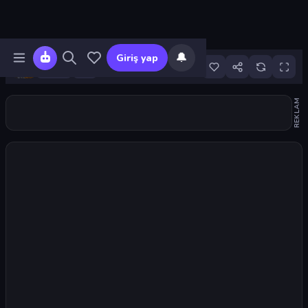
🔔
Giriş yap
13
REKLAM
Oyunu başlat