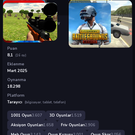
Oyunlar
›
3D Oyunlar
›
Granny
Granny
Puan
8,1
(16 oy)
Eklenme
Mart 2025
Oynanma
18.298
Platform
Tarayıcı
(bilgisayar, tablet, telefon)
1001 Oyun
3.607
3D Oyunlar
1.519
Aksiyon Oyunları
1.658
Friv Oyunları
2.906
Meb Oyun
3.143
Oyun Kuzusu
3.001
Oyun Skor
3.056