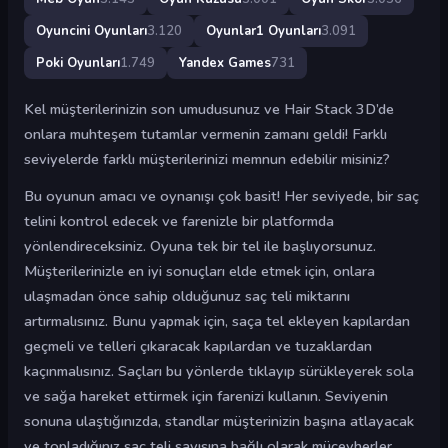
Oyuncini Oyunları
3.120
Oyunlar1 Oyunları
3.091
Poki Oyunları
1.749
Yandex Games
731
Kel müşterilerinizin son umudusunuz ve Hair Stack 3D’de
onlara muhteşem tutamlar vermenin zamanı geldi! Farklı
seviyelerde farklı müşterilerinizi memnun edebilir misiniz?
Bu oyunun amacı ve oynanışı çok basit! Her seviyede, bir saç
telini kontrol edecek ve farenizle bir platformda
yönlendireceksiniz. Oyuna tek bir tel ile başlıyorsunuz.
Müşterilerinizle en iyi sonuçları elde etmek için, onlara
ulaşmadan önce sahip olduğunuz saç teli miktarını
artırmalısınız. Bunu yapmak için, saça tel ekleyen kapılardan
geçmeli ve telleri çıkaracak kapılardan ve tuzaklardan
kaçınmalısınız. Saçları bu yönlerde tıklayıp sürükleyerek sola
ve sağa hareket ettirmek için farenizi kullanın. Seviyenin
sonuna ulaştığınızda, standlar müşterinizin başına atlayacak
ve topladığınız saç teli sayısına bağlı olarak mücevherler