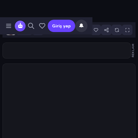
🔔
Giriş yap
96
REKLAM
Oyunu başlat