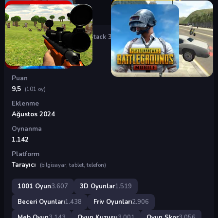
Oyunlar
›
3D Oyunlar
›
Hair Stack 3D
Hair Stack 3D
Puan
9,5
(101 oy)
Eklenme
Ağustos 2024
Oynanma
1.142
Platform
Tarayıcı
(bilgisayar, tablet, telefon)
1001 Oyun
3.607
3D Oyunlar
1.519
Beceri Oyunları
1.438
Friv Oyunları
2.906
Meb Oyun
3.143
Oyun Kuzusu
3.001
Oyun Skor
3.056