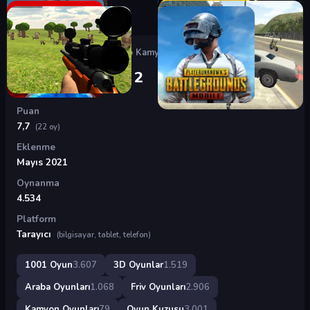
Oyunlar
›
3D Oyunlar
›
Kargo Kamyonu 2
Kargo Kamyonu 2
Puan
7,7
(22 oy)
Eklenme
Mayıs 2021
Oynanma
4.534
Platform
Tarayıcı
(bilgisayar, tablet, telefon)
1001 Oyun
3.607
3D Oyunlar
1.519
Araba Oyunları
1.068
Friv Oyunları
2.906
Kamyon Oyunları
79
Oyun Kuzusu
3.001