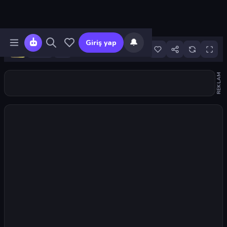
🔔
Giriş yap
17
REKLAM
Oyunu başlat