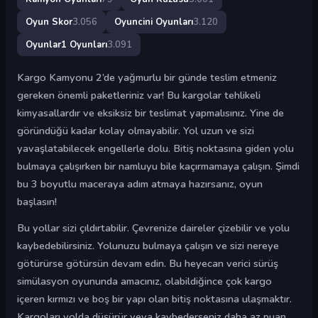
Oyun Skor
3.056
Oyuncini Oyunları
3.120
Oyunlar1 Oyunları
3.091
Kargo Kamyonu 2’de yağmurlu bir günde teslim etmeniz
gereken önemli paketleriniz var! Bu kargolar tehlikeli
kimyasallardır ve eksiksiz bir teslimat yapmalısınız. Yine de
göründüğü kadar kolay olmayabilir. Yol uzun ve sizi
yavaşlatabilecek engellerle dolu. Bitiş noktasına giden yolu
bulmaya çalışırken bir namluyu bile kaçırmamaya çalışın. Şimdi
bu 3 boyutlu maceraya adım atmaya hazırsanız, oyun
başlasın!
Bu yollar sizi çıldırtabilir. Çevrenize daireler çizebilir ve yolu
kaybedebilirsiniz. Yolunuzu bulmaya çalışın ve sizi nereye
götürürse götürsün devam edin. Bu heyecan verici sürüş
simülasyon oyununda amacınız, olabildiğince çok kargo
içeren kırmızı ve boş bir yapı olan bitiş noktasına ulaşmaktır.
Kargoları yolda düşürür veya kaybederseniz daha az puan