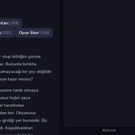
ları
1.658
u
3.001
Oyun Skor
3.056
 olup bittiğini görme
. Bununla birlikte,
amayacağı bir şey değildir.
ye hazır mısınız?
ayesine tanık olmaya
unuz hiçbir şeye
ar tarafından
dan biri. Okyanusa
girdiği yer burasıdır. Bu
ı. Köpekbalıkları
REKLAM