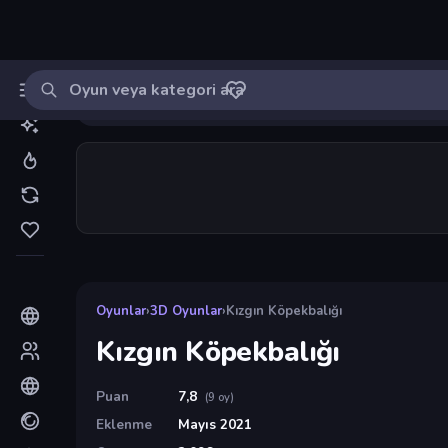
Oyun ara
MinikOyuncu
Giriş yap
🔔
Bildirimle
Kızgın Köpekbalığı
7
Oyunlar
›
3D Oyunlar
›
Kızgın Köpekbalığı
Kızgın Köpekbalığı
Puan
7,8
(9 oy)
Eklenme
Mayıs 2021