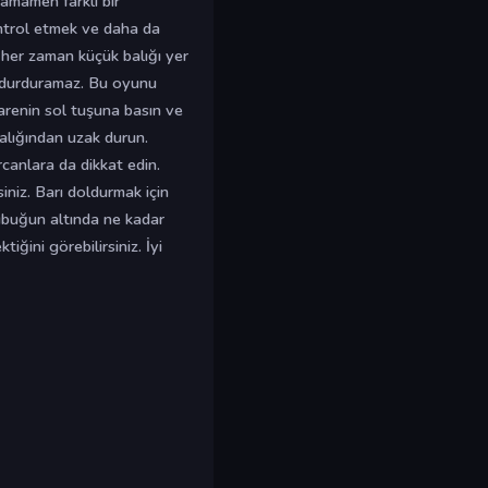
tamamen farklı bir
ontrol etmek ve daha da
 her zaman küçük balığı yer
y durduramaz. Bu oyunu
farenin sol tuşuna basın ve
 balığından uzak durun.
canlara da dikkat edin.
iniz. Barı doldurmak için
çubuğun altında ne kadar
ini görebilirsiniz. İyi