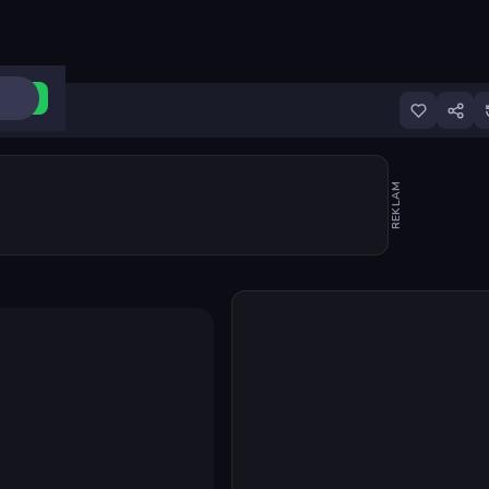
ri Aç
REKLAM
Oyunu başlat