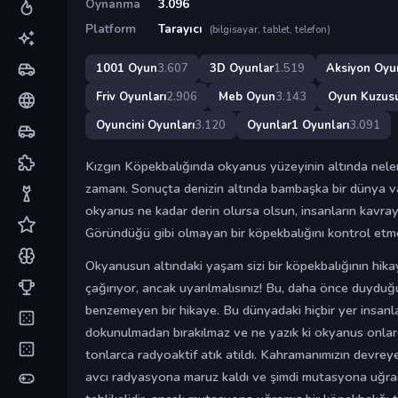
Oynanma
3.096
Platform
Tarayıcı
(bilgisayar, tablet, telefon)
1001 Oyun
3.607
3D Oyunlar
1.519
Aksiyon Oyun
Friv Oyunları
2.906
Meb Oyun
3.143
Oyun Kuzus
Oyuncini Oyunları
3.120
Oyunlar1 Oyunları
3.091
Kızgın Köpekbalığında okyanus yüzeyinin altında neler
zamanı. Sonuçta denizin altında bambaşka bir dünya var
okyanus ne kadar derin olursa olsun, insanların kavray
Göründüğü gibi olmayan bir köpekbalığını kontrol etme
Okyanusun altındaki yaşam sizi bir köpekbalığının hik
çağırıyor, ancak uyarılmalısınız! Bu, daha önce duyduğ
benzemeyen bir hikaye. Bu dünyadaki hiçbir yer insanl
dokunulmadan bırakılmaz ve ne yazık ki okyanus onlar
tonlarca radyoaktif atık atıldı. Kahramanımızın devreye 
avcı radyasyona maruz kaldı ve şimdi mutasyona uğrad