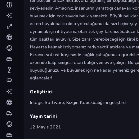
tehlikelidir, ancak mutasyona uğramış bir köpekbalığı 
seviyededir. Amacınız, insanların yarattığı canavarı k
büyümek için çok sayıda balık yemektir. Büyük balıklar
ve en büyük balık olma yolculuğunuzda sizi hiçbir şe
oynamak için ihtiyacınız olan tek şey fareniz. Sadece 
tüm balıkları avlayın. Size zarar verebileceği için kirpi
Hayatta kalmak istiyorsanız radyoaktif atıklara ve mer
Ekranın sol üst köşesinde sağlık çubuğunuzu görebilirs
üzerinde kalp simgesi olan balığı yemeye çalışın. Bu 
büyüdüğünüzü ve büyümek için ne kadar yemeniz gerektiğ
eğlenceler!
Geliştirici
Inlogic Software, Kızgın Köpekbalığı’nı geliştirdi.
Yayın tarihi
12 Mayıs 2021