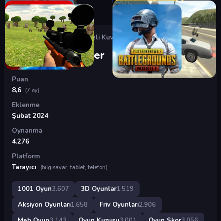
Oyunlar
›
3D Oyunlar
›
Maskeli Kuvvetler
Maskeli Kuvvetler
Puan
8,6
(7 oy)
Eklenme
Şubat 2024
Oynanma
4.276
Platform
Tarayıcı
(bilgisayar, tablet, telefon)
1001 Oyun
3.607
3D Oyunlar
1.519
Aksiyon Oyunları
1.658
Friv Oyunları
2.906
Meb Oyun
3.143
Oyun Kuzusu
3.001
Oyun Skor
3.056