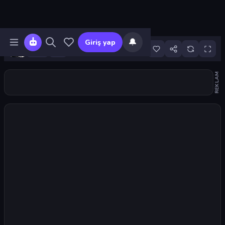
🔔
Giriş yap
6
REKLAM
Oyunu başlat