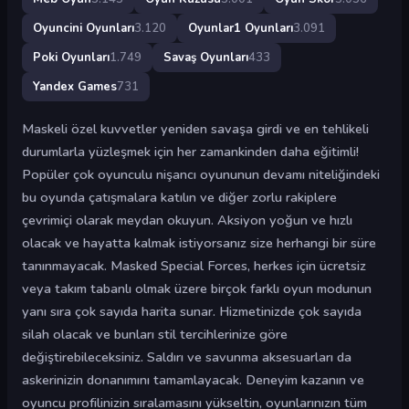
Oyuncini Oyunları
3.120
Oyunlar1 Oyunları
3.091
Poki Oyunları
1.749
Savaş Oyunları
433
Yandex Games
731
Maskeli özel kuvvetler yeniden savaşa girdi ve en tehlikeli
durumlarla yüzleşmek için her zamankinden daha eğitimli!
Popüler çok oyunculu nişancı oyununun devamı niteliğindeki
bu oyunda çatışmalara katılın ve diğer zorlu rakiplere
çevrimiçi olarak meydan okuyun. Aksiyon yoğun ve hızlı
olacak ve hayatta kalmak istiyorsanız size herhangi bir süre
tanınmayacak. Masked Special Forces, herkes için ücretsiz
veya takım tabanlı olmak üzere birçok farklı oyun modunun
yanı sıra çok sayıda harita sunar. Hizmetinizde çok sayıda
silah olacak ve bunları stil tercihlerinize göre
değiştirebileceksiniz. Saldırı ve savunma aksesuarları da
askerinizin donanımını tamamlayacak. Deneyim kazanın ve
oyuncu profilinizin sıralamasını yükseltin, oyunlarınızın tüm