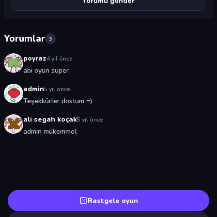
Yorumlar
3
poyraz
4 yıl önce
abi oyun süper
admin
5 yıl önce
Teşekkürler dostum =)
ali segah koçak
5 yıl önce
admin mükemmel
Rastgele oyun