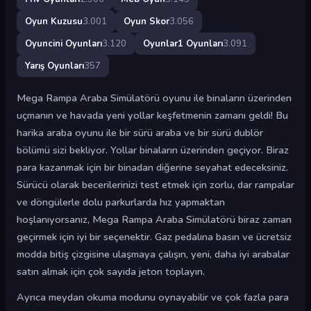
Oyun Kuzusu
3.001
Oyun Skor
3.056
Oyuncini Oyunları
3.120
Oyunlar1 Oyunları
3.091
Yarış Oyunları
357
Mega Rampa Araba Simülatörü oyunu ile binaların üzerinden
uçmanın ve havada yeni yollar keşfetmenin zamanı geldi! Bu
harika araba oyunu ile bir sürü araba ve bir sürü dublör
bölümü sizi bekliyor. Yollar binaların üzerinden geçiyor. Biraz
para kazanmak için bir binadan diğerine seyahat edeceksiniz.
Sürücü olarak becerilerinizi test etmek için zorlu, dar rampalar
ve döngülerle dolu parkurlarda hız yapmaktan
hoşlanıyorsanız, Mega Rampa Araba Simülatörü biraz zaman
geçirmek için iyi bir seçenektir. Gaz pedalına basın ve ücretsiz
modda bitiş çizgisine ulaşmaya çalışın, yeni, daha iyi arabalar
satın almak için çok sayıda jeton toplayın.
Ayrıca meydan okuma modunu oynayabilir ve çok fazla para