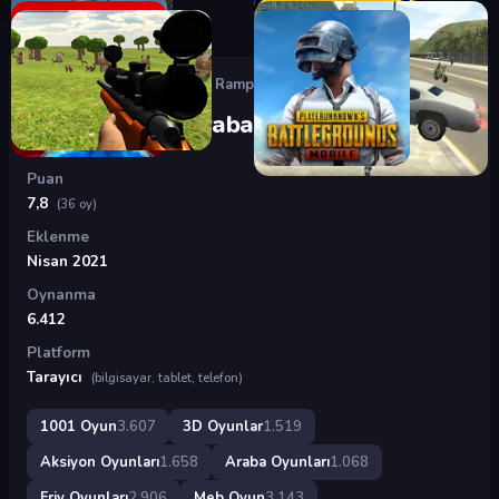
Oyunlar
›
3D Oyunlar
›
Mega Rampa Araba Simülatörü
Mega Rampa Araba Simülatörü
Puan
7,8
(36 oy)
Eklenme
Nisan 2021
Oynanma
6.412
Platform
Tarayıcı
(bilgisayar, tablet, telefon)
1001 Oyun
3.607
3D Oyunlar
1.519
Aksiyon Oyunları
1.658
Araba Oyunları
1.068
Friv Oyunları
2.906
Meb Oyun
3.143