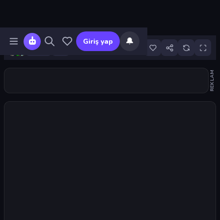
🔔
Giriş yap
28
REKLAM
Oyunu başlat