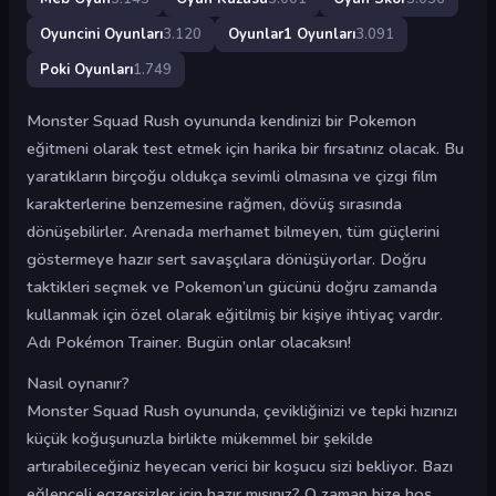
Oyuncini Oyunları
3.120
Oyunlar1 Oyunları
3.091
Poki Oyunları
1.749
Monster Squad Rush oyununda kendinizi bir Pokemon
eğitmeni olarak test etmek için harika bir fırsatınız olacak. Bu
yaratıkların birçoğu oldukça sevimli olmasına ve çizgi film
karakterlerine benzemesine rağmen, dövüş sırasında
dönüşebilirler. Arenada merhamet bilmeyen, tüm güçlerini
göstermeye hazır sert savaşçılara dönüşüyorlar. Doğru
taktikleri seçmek ve Pokemon’un gücünü doğru zamanda
kullanmak için özel olarak eğitilmiş bir kişiye ihtiyaç vardır.
Adı Pokémon Trainer. Bugün onlar olacaksın!
Nasıl oynanır?
Monster Squad Rush oyununda, çevikliğinizi ve tepki hızınızı
küçük koğuşunuzla birlikte mükemmel bir şekilde
artırabileceğiniz heyecan verici bir koşucu sizi bekliyor. Bazı
eğlenceli egzersizler için hazır mısınız? O zaman bize hoş