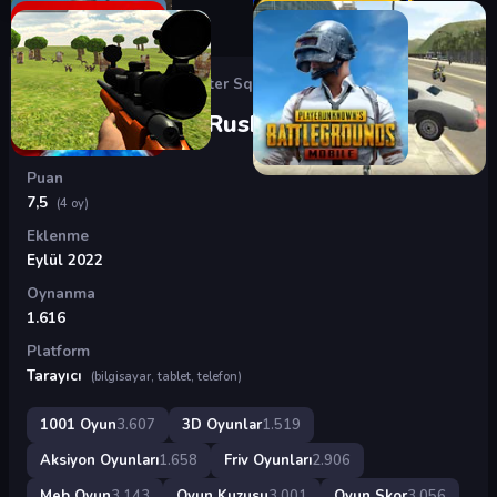
Oyunlar
›
3D Oyunlar
›
Monster Squad Rush
Monster Squad Rush
Puan
7,5
(4 oy)
Eklenme
Eylül 2022
Oynanma
1.616
Platform
Tarayıcı
(bilgisayar, tablet, telefon)
1001 Oyun
3.607
3D Oyunlar
1.519
Aksiyon Oyunları
1.658
Friv Oyunları
2.906
Meb Oyun
3.143
Oyun Kuzusu
3.001
Oyun Skor
3.056