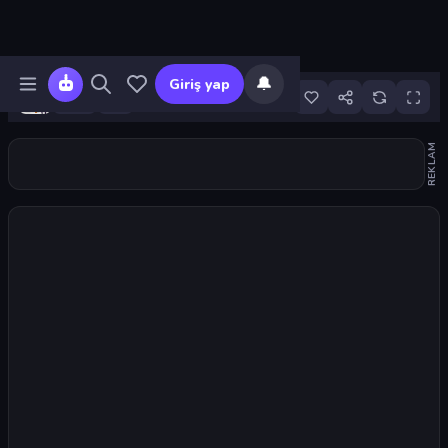
🔔
Giriş yap
3
REKLAM
Oyunu başlat