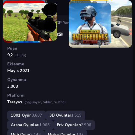
Oyunlar
›
3D Oyunlar
›
MotoGP Yarışması
MotoGP Yarışması
Puan
9,2
(13 oy)
Eklenme
Mayıs 2021
Oynanma
3.008
Platform
Tarayıcı
(bilgisayar, tablet, telefon)
1001 Oyun
3.607
3D Oyunlar
1.519
Araba Oyunları
1.068
Friv Oyunları
2.906
Meb Oyun
3.143
Motor Oyunları
137