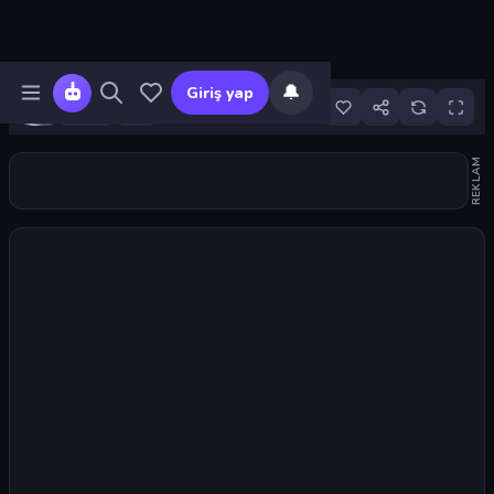
🔔
Giriş yap
12
REKLAM
Oyunu başlat