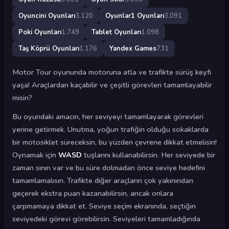
Oyuncini Oyunları
3.120
Oyunlar1 Oyunları
3.091
Poki Oyunları
1.749
Tablet Oyunları
1.098
Taş Köprü Oyunları
1.176
Yandex Games
731
Motor Tour oyununda motoruna atla ve trafikte sürüş keyfi
yaşa! Araçlardan kaçabilir ve çeşitli görevleri tamamlayabilir
misin?
Bu oyundaki amacın, her seviyeyi tamamlayarak görevleri
yerine getirmek. Unutma, yoğun trafiğin olduğu sokaklarda
bir motosiklet süreceksin, bu yüzden çevrene dikkat etmelisin!
Oynamak için
WASD
tuşlarını kullanabilirsin. Her seviyede bir
zaman sınırı var ve bu süre dolmadan önce seviye hedefini
tamamlamalısın. Trafikte diğer araçların çok yakınından
geçerek ekstra puan kazanabilirsin, ancak onlara
çarpmamaya dikkat et. Seviye seçim ekranında, seçtiğin
seviyedeki görevi görebilirsin. Seviyeleri tamamladığında