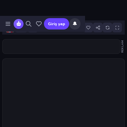
🔔
Giriş yap
3
REKLAM
Oyunu başlat