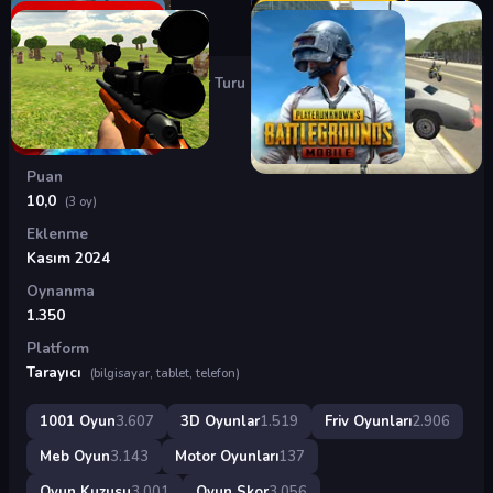
Oyunlar
›
3D Oyunlar
›
Motor Turu
Motor Turu
Puan
10,0
(3 oy)
Eklenme
Kasım 2024
Oynanma
1.350
Platform
Tarayıcı
(bilgisayar, tablet, telefon)
1001 Oyun
3.607
3D Oyunlar
1.519
Friv Oyunları
2.906
Meb Oyun
3.143
Motor Oyunları
137
Oyun Kuzusu
3.001
Oyun Skor
3.056