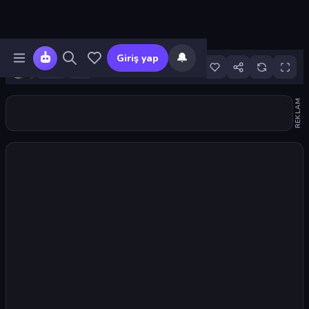
🔔
Giriş yap
8
REKLAM
Oyunu başlat