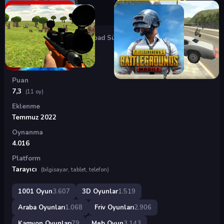
Oyunlar
›
3D Oyunlar
›
Off-Road Sürüş
Off-Road Sürüş
Puan
7,3
(11 oy)
Eklenme
Temmuz 2022
Oynanma
4.016
Platform
Tarayıcı
(bilgisayar, tablet, telefon)
1001 Oyun
3.607
3D Oyunlar
1.519
Araba Oyunları
1.068
Friv Oyunları
2.906
Kamyon Oyunları
79
Meb Oyun
3.143