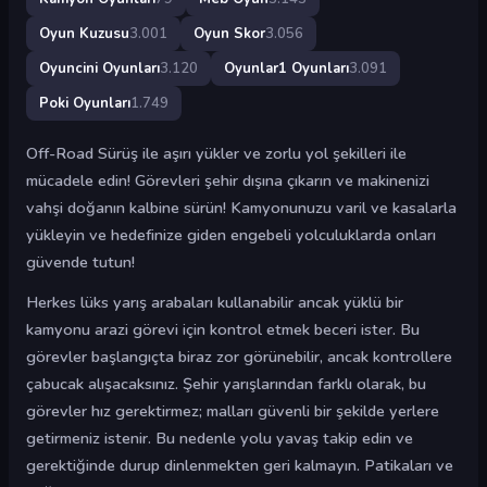
Oyun Kuzusu
3.001
Oyun Skor
3.056
Oyuncini Oyunları
3.120
Oyunlar1 Oyunları
3.091
Poki Oyunları
1.749
Off-Road Sürüş ile aşırı yükler ve zorlu yol şekilleri ile
mücadele edin! Görevleri şehir dışına çıkarın ve makinenizi
vahşi doğanın kalbine sürün! Kamyonunuzu varil ve kasalarla
yükleyin ve hedefinize giden engebeli yolculuklarda onları
güvende tutun!
Herkes lüks yarış arabaları kullanabilir ancak yüklü bir
kamyonu arazi görevi için kontrol etmek beceri ister. Bu
görevler başlangıçta biraz zor görünebilir, ancak kontrollere
çabucak alışacaksınız. Şehir yarışlarından farklı olarak, bu
görevler hız gerektirmez; malları güvenli bir şekilde yerlere
getirmeniz istenir. Bu nedenle yolu yavaş takip edin ve
gerektiğinde durup dinlenmekten geri kalmayın. Patikaları ve