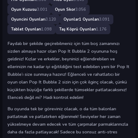
Oyun Kuzusu
3.001
Oyun Skor
3.056
Oyuncini Oyunları
3.120
Oyunlar1 Oyunları
3.091
Tablet Oyunları
1.098
Taş Köprü Oyunları
1.176
Faydalı bir şekilde geçirebilmeniz için tüm boş zamanınızı
sizden almaya hazır olan Pop It Bubble 2 oyununa hoş
geldiniz! Kızlar ve erkekler, beyninizi eğlendirebilen ve
ellerinizin ne kadar iyi eğitildiğini test edebilen yeni bir Pop It
Bubble’ı size sunmaya hazırız! Eğlenceli ve rahatlatıcı bir
oyun olan Pop It Bubble 2 sizin için çok ilginç olacak, çünkü
küçükten büyüğe farklı şekillerde tümsekler patlatacaksınız!
Elenceli değil mi? Hadi kontrol edelim!
Bu oyunda tek bir göreviniz olacak, o da tüm balonları
patlatmak ve patlatırken eğlenmek! Seviyeler her zaman
yükselmeye devam edecek ve tüm çarpmalar parmaklarınızla
daha da fazla patlayacak! Sadece bu sonsuz anti-stres