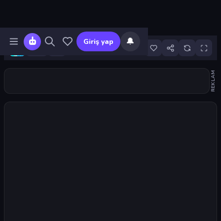
🔔
Giriş yap
5
REKLAM
Oyunu başlat