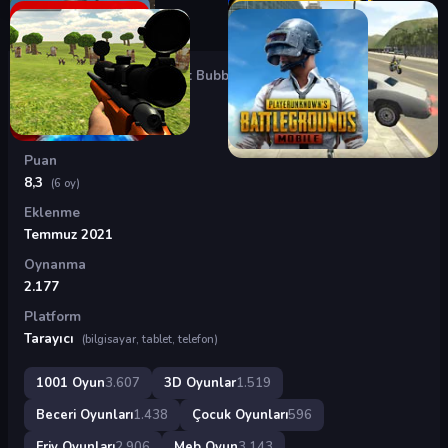
Oyunlar
›
3D Oyunlar
›
Pop It Bubble 2
Pop It Bubble 2
Puan
8,3
(6 oy)
Eklenme
Temmuz 2021
Oynanma
2.177
Platform
Tarayıcı
(bilgisayar, tablet, telefon)
1001 Oyun
3.607
3D Oyunlar
1.519
Beceri Oyunları
1.438
Çocuk Oyunları
596
Friv Oyunları
2.906
Meb Oyun
3.143