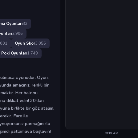
ma Oyunları
33
yunları
2.906
.001
Oyun Skor
3.056
Poki Oyunları
1.749
i bulmaca oyunudur. Oyun,
unda amacınız, renkli bir
tmaktır. Her balonu
na dikkat edin! 30’dan
yuna birlikte bir göz atalım.
rekir. Fare ile
oynuyorsanız parmağınızla
şimdi patlamaya başlayın!
REKLAM