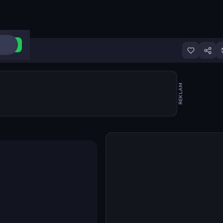
ri Aç
REKLAM
Oyunu başlat