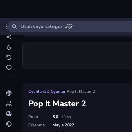
Oyun ara
MinikOyuncu
Giriş yap
🔔
Bildirimle
Pop It Master 2
8
Oyunlar
›
3D Oyunlar
›
Pop It Master 2
Pop It Master 2
Puan
8,0
(10 oy)
Eklenme
Mayıs 2022