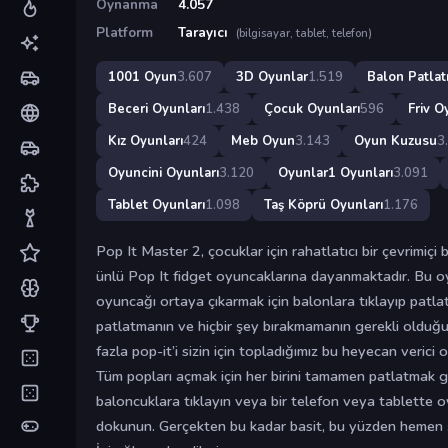
Oynanma
4.057
Platform
Tarayıcı
(bilgisayar, tablet, telefon)
1001 Oyun
3.607
3D Oyunlar
1.519
Balon Patlat
Beceri Oyunları
1.438
Çocuk Oyunları
596
Friv O
Kız Oyunları
424
Meb Oyun
3.143
Oyun Kuzusu
3
Oyuncini Oyunları
3.120
Oyunlar1 Oyunları
3.091
Tablet Oyunları
1.098
Taş Köprü Oyunları
1.176
Pop It Master 2, çocuklar için rahatlatıcı bir çevrimiç
ünlü Pop It fidget oyuncaklarına dayanmaktadır. Bu oy
oyuncağı ortaya çıkarmak için balonlara tıklayıp patla
patlatmanın ve hiçbir şey bırakmamanın gerekli olduğu
fazla pop-it’i sizin için topladığımız bu heyecan verici o
Tüm popları açmak için her birini tamamen patlatmak ge
baloncuklara tıklayın veya bir telefon veya tablette 
dokunun. Gerçekten bu kadar basit, bu yüzden hemen 