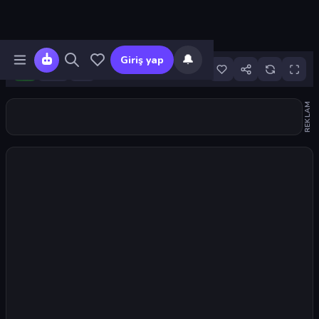
🔔
Giriş yap
1
REKLAM
Oyunu başlat