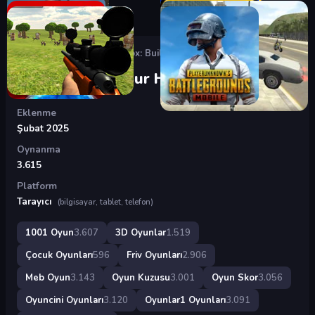
Oyunlar
›
3D Oyunlar
›
Roblox: Build Your House
Roblox: Build Your House
Eklenme
Şubat 2025
Oynanma
3.615
Platform
Tarayıcı
(bilgisayar, tablet, telefon)
1001 Oyun
3.607
3D Oyunlar
1.519
Çocuk Oyunları
596
Friv Oyunları
2.906
Meb Oyun
3.143
Oyun Kuzusu
3.001
Oyun Skor
3.056
Oyuncini Oyunları
3.120
Oyunlar1 Oyunları
3.091