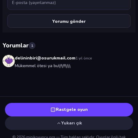
Yorumlar
1
delininbiri@osurukmail.com
1 yıl önce
Mükemmel ötesi ya bu!¡!!¡!!!¡!¡!¡
Rastgele oyun
Yukarı çık
© 2026 minikoyuncu.org — Tüm hakları saklıdır. Oyunlar ilgili hak