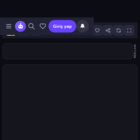
🔔
Giriş yap
1
REKLAM
Oyunu başlat