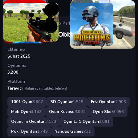
Oyunlar
›
3D Oyunlar
›
Roblox Parkour Obby
Roblox Parkour Obby
Eklenme
Şubat 2025
Oynanma
3.200
Platform
Tarayıcı
(bilgisayar, tablet, telefon)
1001 Oyun
3.607
3D Oyunlar
1.519
Friv Oyunları
2.906
Meb Oyun
3.143
Oyun Kuzusu
3.001
Oyun Skor
3.056
Oyuncini Oyunları
3.120
Oyunlar1 Oyunları
3.091
Poki Oyunları
1.749
Yandex Games
731