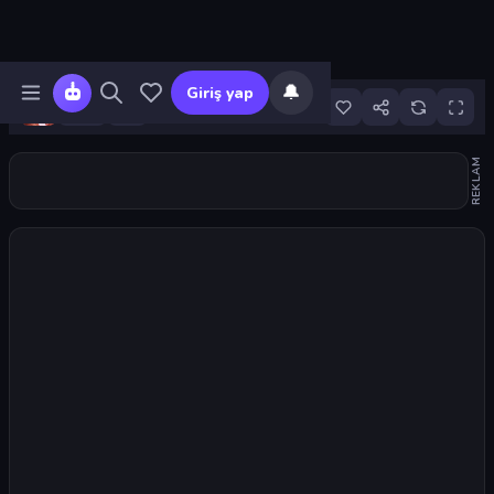
🔔
Giriş yap
3
REKLAM
Oyunu başlat