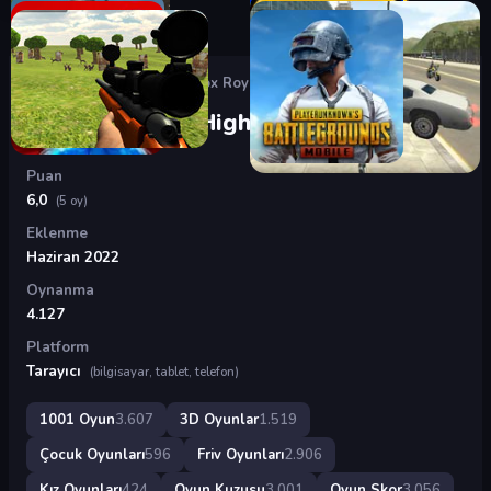
Oyunlar
›
3D Oyunlar
›
Roblox Royale High
Roblox Royale High
Puan
6,0
(5 oy)
Eklenme
Haziran 2022
Oynanma
4.127
Platform
Tarayıcı
(bilgisayar, tablet, telefon)
1001 Oyun
3.607
3D Oyunlar
1.519
Çocuk Oyunları
596
Friv Oyunları
2.906
Kız Oyunları
424
Oyun Kuzusu
3.001
Oyun Skor
3.056