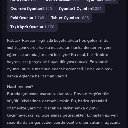
Oyuncini Oyunları
3.120
Oyunlar1 Oyunları
3.091
Poki Oyunları
1.749
Tablet Oyunları
1.098
Taş Köprü Oyunları
1.176
Roblox Royale High adlı büyülü okula hoş geldiniz! Bu
muhteşem yerde harika maceralar, harika dersler ve yeni
eğlenceli arkadaşlar seni bekliyor! Bu okul, her Roblox
hayranı için gerçek bir hayal dünyası olacak! En kaprisli
oyuncuları bile memnun edecek eğlenceli, ilginç ve birçok
harika eğlence her zaman vardır!
Nasıl oynanır?
Burada ışınlanma asasını kullanarak Royale High’ın tüm
büyülü ülkelerinde gezinebilirsiniz. Bu, harika gizemleri
çözmenize yardımcı olacak ve hiçbir harika oyunu
kaçırmayacaksınız. Size elmas getirecekler. Elmaslarınızı yeni
sezonlarda ve güncellemelerde özel ürünler satan mağazada