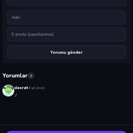
Ad
E-posta
Yorumlar
1
dasrat
4 yıl önce
:/