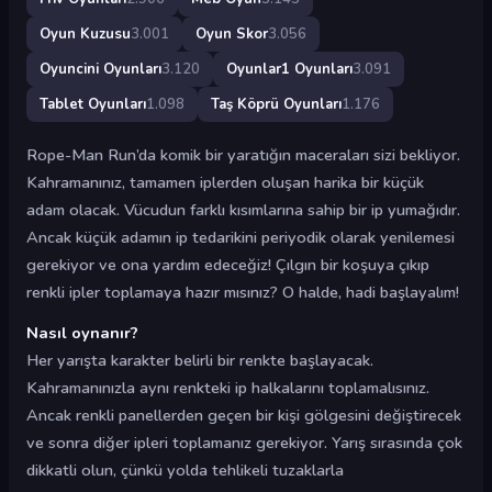
Oyun Kuzusu
3.001
Oyun Skor
3.056
Oyuncini Oyunları
3.120
Oyunlar1 Oyunları
3.091
Tablet Oyunları
1.098
Taş Köprü Oyunları
1.176
Rope-Man Run’da komik bir yaratığın maceraları sizi bekliyor.
Kahramanınız, tamamen iplerden oluşan harika bir küçük
adam olacak. Vücudun farklı kısımlarına sahip bir ip yumağıdır.
Ancak küçük adamın ip tedarikini periyodik olarak yenilemesi
gerekiyor ve ona yardım edeceğiz! Çılgın bir koşuya çıkıp
renkli ipler toplamaya hazır mısınız? O halde, hadi başlayalım!
Nasıl oynanır?
Her yarışta karakter belirli bir renkte başlayacak.
Kahramanınızla aynı renkteki ip halkalarını toplamalısınız.
Ancak renkli panellerden geçen bir kişi gölgesini değiştirecek
ve sonra diğer ipleri toplamanız gerekiyor. Yarış sırasında çok
dikkatli olun, çünkü yolda tehlikeli tuzaklarla