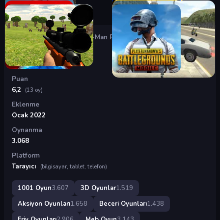
Oyunlar
›
3D Oyunlar
›
Rope-Man Run
Rope-Man Run
Puan
6,2
(13 oy)
Eklenme
Ocak 2022
Oynanma
3.068
Platform
Tarayıcı
(bilgisayar, tablet, telefon)
1001 Oyun
3.607
3D Oyunlar
1.519
Aksiyon Oyunları
1.658
Beceri Oyunları
1.438
Friv Oyunları
2.906
Meb Oyun
3.143