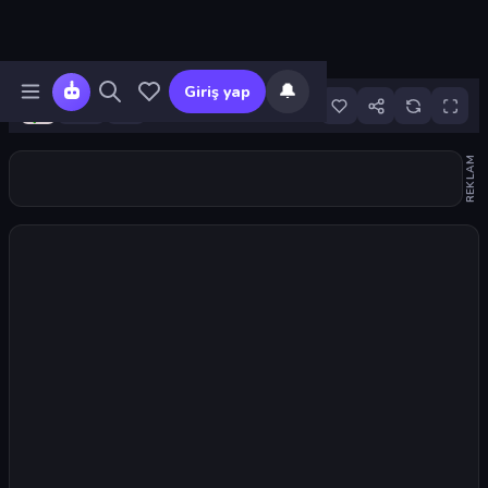
🔔
Giriş yap
8
REKLAM
Oyunu başlat