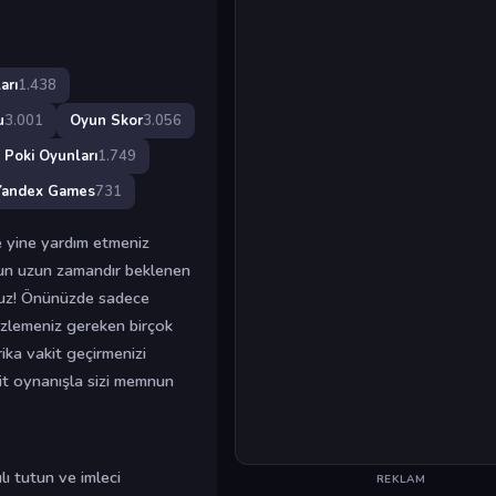
arı
1.438
u
3.001
Oyun Skor
3.056
Poki Oyunları
1.749
Yandex Games
731
e yine yardım etmeniz
şun uzun zamandır beklenen
ruz! Önünüzde sadece
i izlemeniz gereken birçok
ika vakit geçirmenizi
sit oynanışla sizi memnun
lı tutun ve imleci
REKLAM