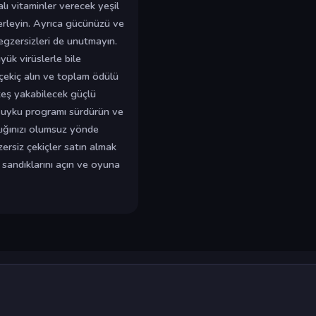
lı vitaminler verecek yeşil
erleyin. Ayrıca gücünüzü ve
l egzersizleri de unutmayın.
k virüslerle bile
r çekiç alın ve toplam ödülü
teş yakabilecek güçlü
ir uyku programı sürdürün ve
lığınızı olumsuz yönde
zersiz çekiçler satın almak
 sandıklarını açın ve oyuna