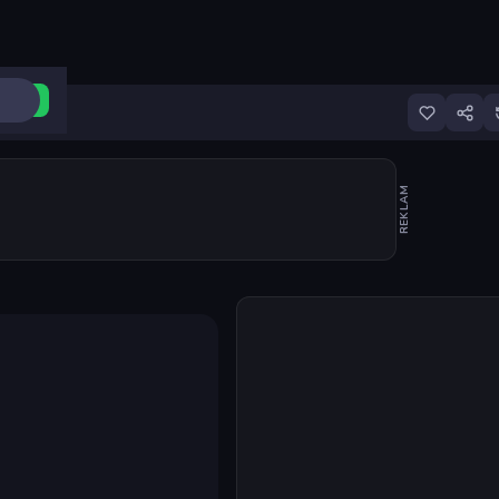
ri Aç
REKLAM
Oyunu başlat