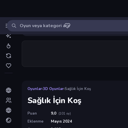
Oyun ara
MinikOyuncu
Giriş yap
🔔
Bildirimle
Sağlık İçin Koş
91
Oyunlar
›
3D Oyunlar
›
Sağlık İçin Koş
Sağlık İçin Koş
Puan
9,0
(101 oy)
Eklenme
Mayıs 2024