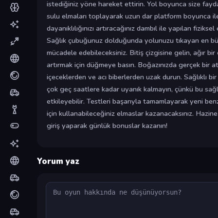
istediğiniz yöne hareket ettirin. Yol boyunca size fayda
sulu elmaları toplayarak uzun dar platform boyunca il
dayanıklılığınızı artıracağınız dambıl ile yapılan fizikse
Sağlık çubuğunuz dolduğunda yolunuzu tıkayan en büyü
mücadele edebileceksiniz. Bitiş çizgisine gelin, ağır bi
artırmak için düğmeye basın. Boğazınızda gerçek bir a
içeceklerden ve acı biberlerden uzak durun. Sağlıklı b
çok geç saatlere kadar uyanık kalmayın, çünkü bu sağ
etkileyebilir. Testleri başarıyla tamamlayarak yeni ben
için kullanabileceğiniz elmaslar kazanacaksınız. Hazine
giriş yaparak günlük bonuslar kazanın!
Yorum yaz
Yorum