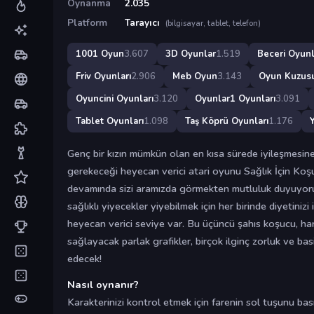
Oynanma
2.035
Platform
Tarayıcı
(bilgisayar, tablet, telefon)
1001 Oyun
3.607
3D Oyunlar
1.519
Beceri Oyunl
Friv Oyunları
2.906
Meb Oyun
3.143
Oyun Kuzus
Oyuncini Oyunları
3.120
Oyunlar1 Oyunları
3.091
Tablet Oyunları
1.098
Taş Köprü Oyunları
1.176
Genç bir kızın mümkün olan en kısa sürede iyileşmesin
gerekeceği heyecan verici atari oyunu Sağlık İçin Ko
devamında sizi aramızda görmekten mutluluk duyuyo
sağlıklı yiyecekler yiyebilmek için her birinde diyetiniz
heyecan verici seviye var. Bu üçüncü şahıs koşucu, har
sağlayacak parlak grafikler, birçok ilginç zorluk ve ba
edecek!
Nasıl oynanır?
Karakterinizi kontrol etmek için farenin sol tuşunu bası