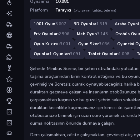
Oynanma
10.081
Platform
Tarayıcı
(bilgisayar, tablet, telefon)
1001 Oyun
3.607
3D Oyunlar
1.519
Araba Oyunla
Friv Oyunları
2.906
Meb Oyun
3.143
Otobüs Oyun
Oyun Kuzusu
3.001
Oyun Skor
3.056
Oyuncini Oy
Oyunlar1 Oyunları
3.091
Tablet Oyunları
1.098
T
Şehirde Minibüs Sürme, bir şehrin etrafındaki yolcular
taşıma araçlarından birini kontrol ettiğiniz ve bu oyu
çevrimiçi ve ücretsiz olarak oynayabileceğiniz harika 
duraktan geçmeye çalışın ve insanların otobüsünüze bi
çarpışmaktan kaçının ve bu güzel şehrin sakin sokaklar
durakları kesinlikle kaçırmamanız için kırmızı ile işaretle
otobüsünüze binmek için uzun süre yürümek zorunda k
durma noktasının önünde durmaya çalışın.
Ders çalışmaktan, ofiste çalışmaktan, çevrimiçi atış 