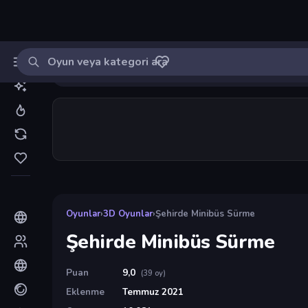
Oyun ara
MinikOyuncu
Giriş yap
🔔
Bildirimle
Şehirde Minibüs Sürme
35
Oyunlar
›
3D Oyunlar
›
Şehirde Minibüs Sürme
Şehirde Minibüs Sürme
Puan
9,0
(39 oy)
Eklenme
Temmuz 2021