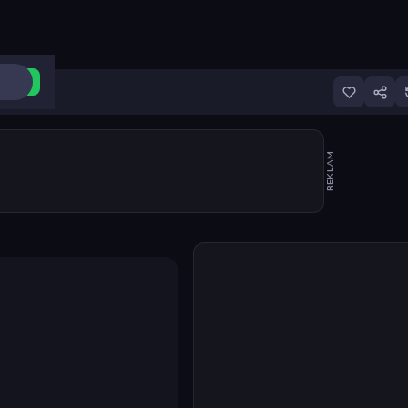
ri Aç
REKLAM
Oyunu başlat