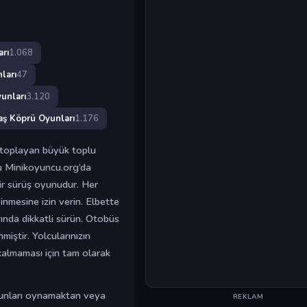
rı
1.068
ları
47
unları
3.120
aş Köprü Oyunları
1.176
ı toplayan büyük toplu
nu Minikoyuncu.org’da
bir sürüş oyunudur. Her
nmesine izin verin. Elbette
ında dikkatli sürün. Otobüs
nmiştir. Yolcularınızın
almaması için tam olarak
oyunları oynamaktan veya
REKLAM