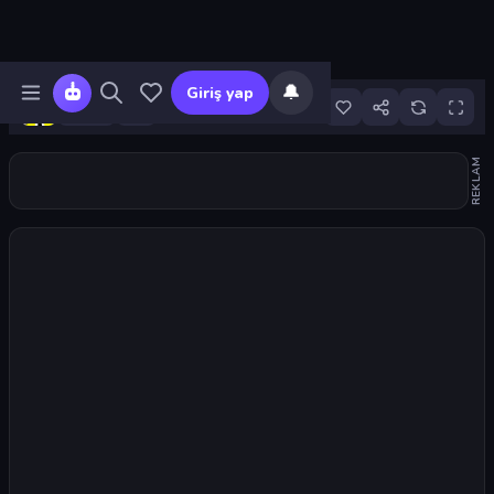
🔔
Giriş yap
23
REKLAM
Oyunu başlat