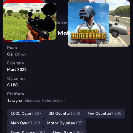
Oyunlar
›
3D Oyunlar
›
Şehirde Serbest Motor Sürme
Şehirde Serbest Motor Sürme
Puan
8,2
(28 oy)
Eklenme
Mart 2022
Oynanma
6.188
Platform
Tarayıcı
(bilgisayar, tablet, telefon)
1001 Oyun
3.607
3D Oyunlar
1.519
Friv Oyunları
2.906
Meb Oyun
3.143
Motor Oyunları
137
Oyun Kuzusu
3.001
Oyun Skor
3.056