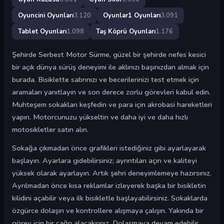
Oyuncini Oyunları
3.120
Oyunlar1 Oyunları
3.091
Tablet Oyunları
1.098
Taş Köprü Oyunları
1.176
Şehirde Serbest Motor Sürme, güzel bir şehirde nefes kesici
bir açık dünya sürüş deneyimi ile aklınızı başınızdan almak için
burada. Bisiklette sabrınızı ve becerilerinizi test etmek için
aramaları yanıtlayın ve son derece zorlu görevleri kabul edin.
Muhteşem sokakları keşfedin ve para için akrobasi hareketleri
yapın. Motorcunuzu yükseltin ve daha iyi ve daha hızlı
motosikletler satın alın.
Sokağa çıkmadan önce grafikleri istediğiniz gibi ayarlayarak
başlayın. Ayarlara gidebilirsiniz; ayrıntıları açın ve kaliteyi
yüksek olarak ayarlayın. Artık şehri deneyimlemeye hazırsınız.
Ayrılmadan önce kısa reklamlar izleyerek başka bir bisikletin
kilidini açabilir veya ilk bisikletle başlayabilirsiniz. Sokaklarda
özgürce dolaşın ve kontrollere alışmaya çalışın. Yakında bir
görev için bir çağrı alacaksınız. Dolaşmaya devam edebilir