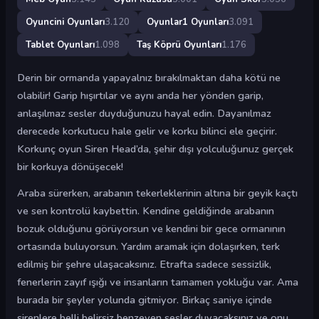
Oyuncini Oyunları
3.120
Oyunlar1 Oyunları
3.091
Tablet Oyunları
1.098
Taş Köprü Oyunları
1.176
Derin bir ormanda yapayalnız bırakılmaktan daha kötü ne
olabilir! Garip hışırtılar ve aynı anda her yönden garip,
anlaşılmaz sesler duyduğunuzu hayal edin. Dayanılmaz
derecede korkutucu hale gelir ve korku bilinci ele geçirir.
Korkunç oyun Siren Head’da, şehir dışı yolculuğunuz gerçek
bir korkuya dönüşecek!
Araba sürerken, arabanın tekerleklerinin altına bir geyik kaçtı
ve sen kontrolü kaybettin. Kendine geldiğinde arabanın
bozuk olduğunu görüyorsun ve kendini bir gece ormanının
ortasında buluyorsun. Yardım aramak için dolaşırken, terk
edilmiş bir şehre ulaşacaksınız. Etrafta sadece sessizlik,
fenerlerin zayıf ışığı ve insanların tamamen yokluğu var. Ama
burada bir şeyler yolunda gitmiyor. Birkaç saniye içinde
sirenlere belli belirsiz benzeyen sesler duyacaksınız ve onu