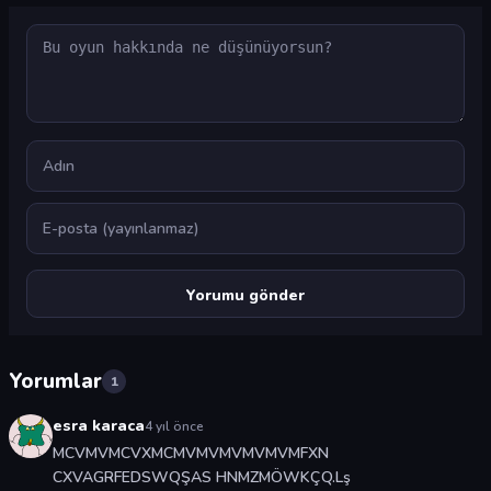
Yorum
Ad
E-posta
Yorumlar
1
esra karaca
4 yıl önce
MCVMVMCVXMCMVMVMVMVMVMFXN
CXVAGRFEDSWQŞAS HNMZMÖWKÇQ.Lş