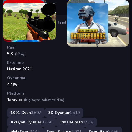
Oyunlar
›
3D Oyunlar
›
Siren Head
Siren Head
Puan
5,8
(12 oy)
Eklenme
Haziran 2021
Oynanma
4.496
Platform
Tarayıcı
(bilgisayar, tablet, telefon)
1001 Oyun
3.607
3D Oyunlar
1.519
Aksiyon Oyunları
1.658
Friv Oyunları
2.906
Meb Oyun
3.143
Oyun Kuzusu
3.001
Oyun Skor
3.056