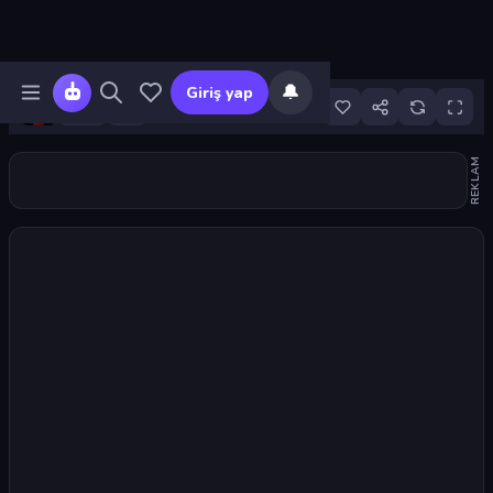
🔔
Giriş yap
7
REKLAM
Oyunu başlat