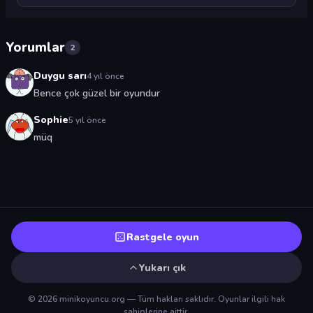
Yorumlar
2
Duygu sarı
4 yıl önce
Bence çok güzel bir oyundur
Sophie
5 yıl önce
müq
Rastgele oyun
Yukarı çık
© 2026 minikoyuncu.org — Tüm hakları saklıdır. Oyunlar ilgili hak
sahiplerine aittir.