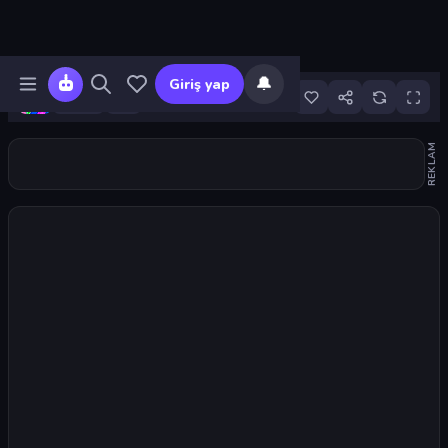
🔔
Giriş yap
17
REKLAM
Oyunu başlat