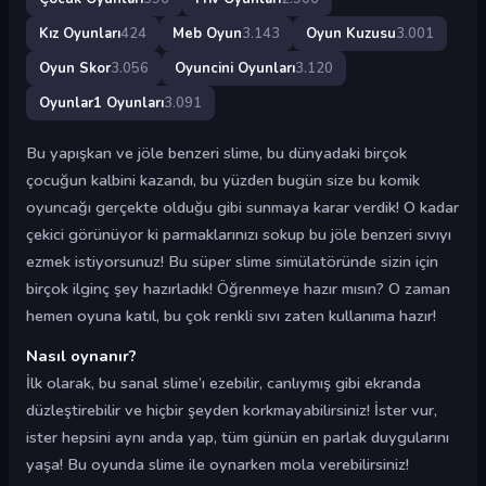
Kız Oyunları
424
Meb Oyun
3.143
Oyun Kuzusu
3.001
Oyun Skor
3.056
Oyuncini Oyunları
3.120
Oyunlar1 Oyunları
3.091
Bu yapışkan ve jöle benzeri slime, bu dünyadaki birçok
çocuğun kalbini kazandı, bu yüzden bugün size bu komik
oyuncağı gerçekte olduğu gibi sunmaya karar verdik! O kadar
çekici görünüyor ki parmaklarınızı sokup bu jöle benzeri sıvıyı
ezmek istiyorsunuz! Bu süper slime simülatöründe sizin için
birçok ilginç şey hazırladık! Öğrenmeye hazır mısın? O zaman
hemen oyuna katıl, bu çok renkli sıvı zaten kullanıma hazır!
Nasıl oynanır?
İlk olarak, bu sanal slime’ı ezebilir, canlıymış gibi ekranda
düzleştirebilir ve hiçbir şeyden korkmayabilirsiniz! İster vur,
ister hepsini aynı anda yap, tüm günün en parlak duygularını
yaşa! Bu oyunda slime ile oynarken mola verebilirsiniz!