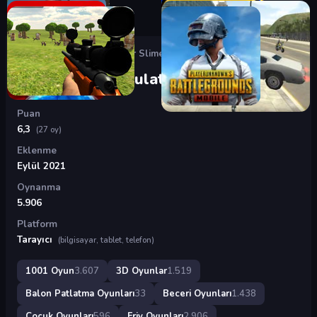
Oyunlar
›
3D Oyunlar
›
Super Slime Simulator
Super Slime Simulator
Puan
6,3
(27 oy)
Eklenme
Eylül 2021
Oynanma
5.906
Platform
Tarayıcı
(bilgisayar, tablet, telefon)
1001 Oyun
3.607
3D Oyunlar
1.519
Balon Patlatma Oyunları
33
Beceri Oyunları
1.438
Çocuk Oyunları
596
Friv Oyunları
2.906