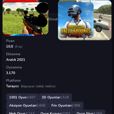
Oyunlar
›
3D Oyunlar
›
Time Shooter
Time Shooter
Puan
10,0
(9 oy)
Eklenme
Aralık 2021
Oynanma
3.170
Platform
Tarayıcı
(bilgisayar, tablet, telefon)
1001 Oyun
3.607
3D Oyunlar
1.519
Aksiyon Oyunları
1.658
Friv Oyunları
2.906
Meb Oyun
3.143
Oyun Kuzusu
3.001
Oyun Skor
3.056