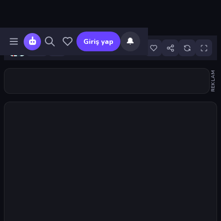
🔔
Giriş yap
9
REKLAM
Oyunu başlat