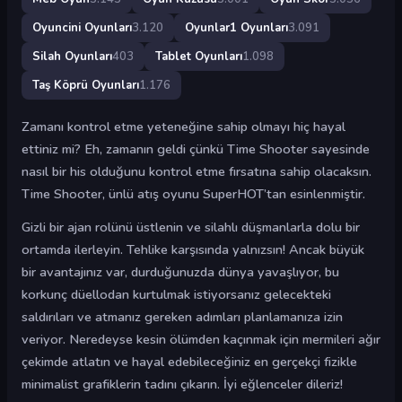
Oyuncini Oyunları
3.120
Oyunlar1 Oyunları
3.091
Silah Oyunları
403
Tablet Oyunları
1.098
Taş Köprü Oyunları
1.176
Zamanı kontrol etme yeteneğine sahip olmayı hiç hayal
ettiniz mi? Eh, zamanın geldi çünkü Time Shooter sayesinde
nasıl bir his olduğunu kontrol etme fırsatına sahip olacaksın.
Time Shooter, ünlü atış oyunu SuperHOT’tan esinlenmiştir.
Gizli bir ajan rolünü üstlenin ve silahlı düşmanlarla dolu bir
ortamda ilerleyin. Tehlike karşısında yalnızsın! Ancak büyük
bir avantajınız var, durduğunuzda dünya yavaşlıyor, bu
korkunç düellodan kurtulmak istiyorsanız gelecekteki
saldırıları ve atmanız gereken adımları planlamanıza izin
veriyor. Neredeyse kesin ölümden kaçınmak için mermileri ağır
çekimde atlatın ve hayal edebileceğiniz en gerçekçi fizikle
minimalist grafiklerin tadını çıkarın. İyi eğlenceler dileriz!