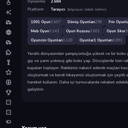
Oynanma
2.684
Platform
Tarayıcı
(bilgisayar, tablet, telefon)
1001 Oyun
3.607
Dövüş Oyunları
238
Friv Oyunla
Meb Oyun
3.143
Oyun Kuzusu
3.001
Oyun Skor
3
Oyuncini Oyunları
3.120
Oyunlar1 Oyunları
3.091
Yeraltı dünyasından şampiyonluğa yüksel ve bir boks yıl
giy ve yarın yokmuş gibi boks yap. Dövüşlerde tüm rak
kupaları toplayın. Rakibinizi nakavt ederek maçları kaza
oluşturmak ve kendi hikayenizi oluşturmak için çeşitli s
hareket kullanın. Daha iyi turnuvalarda rekabet edebilm
geliştirin.