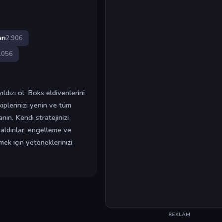
rı
2.906
.056
dızı ol. Boks eldivenlerini
iplerinizi yenin ve tüm
nın. Kendi stratejinizi
aldırılar, engelleme ve
ek için yeteneklerinizi
REKLAM