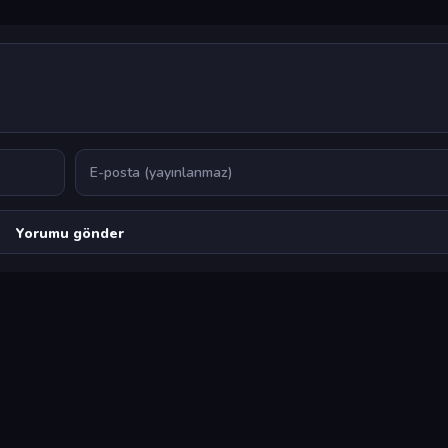
E-posta